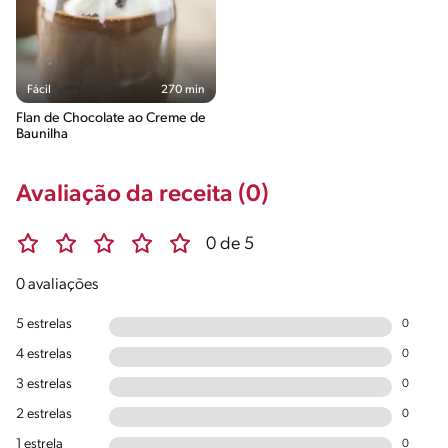
Fácil
270 min
Flan de Chocolate ao Creme de
Baunilha
Avaliação da receita (0)
0 de 5
0 avaliações
5 estrelas
0
4 estrelas
0
3 estrelas
0
2 estrelas
0
1 estrela
0