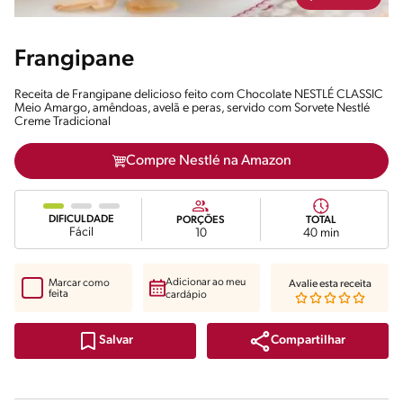
Frangipane
Receita de Frangipane delicioso feito com Chocolate NESTLÉ CLASSIC
Meio Amargo, amêndoas, avelã e peras, servido com Sorvete Nestlé
Creme Tradicional
Compre Nestlé na Amazon
DIFICULDADE
PORÇÕES
TOTAL
Fácil
10
40 min
Adicionar ao meu
Marcar como
Avalie esta receita
feita
cardápio
Compartilhar
Salvar