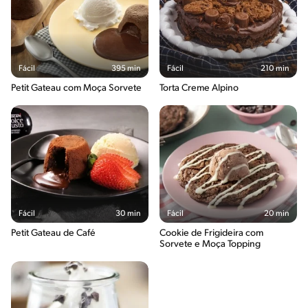
Fácil
395 min
Fácil
210 min
Petit Gateau com Moça Sorvete
Torta Creme Alpino
Fácil
30 min
Fácil
20 min
Petit Gateau de Café
Cookie de Frigideira com
Sorvete e Moça Topping