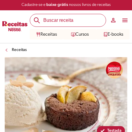
Cadastre-se e
baixe grátis
nossos livros de receitas
Compartilhar
Salvar
Receitas
Cursos
E-books
Receitas
Testada