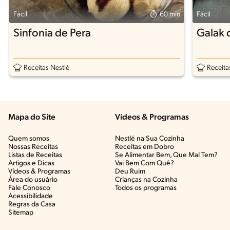
Fácil
60 min
Fácil
Sinfonia de Pera
Galak 
Receitas Nestlé
Receita
Mapa do Site
Vídeos & Programas​
Quem somos
Nestlé na Sua Cozinha
Nossas Receitas
Receitas em Dobro
Listas de Receitas​
Se Alimentar Bem, Que Mal Tem?​
Artigos e Dicas​
Vai Bem Com Quê?​
Vídeos & Programas​
Deu Ruim​
Área do usuário
Crianças na Cozinha​
Fale Conosco
Todos os programas
Acessibilidade
Regras da Casa
Sitemap