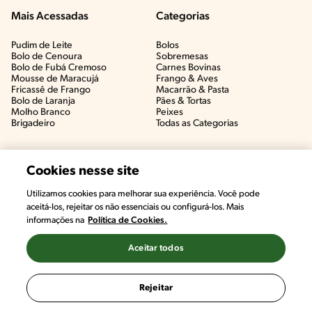
Mais Acessadas
Categorias
Pudim de Leite
Bolos
Bolo de Cenoura
Sobremesas
Bolo de Fubá Cremoso
Carnes Bovinas​
Mousse de Maracujá
Frango & Aves​
Fricassê de Frango
Macarrão & Pasta​
Bolo de Laranja
Pães & Tortas​
Molho Branco
Peixes
Brigadeiro
Todas as Categorias
Cookies nesse site
Utilizamos cookies para melhorar sua experiência. Você pode
aceitá-los, rejeitar os não essenciais ou configurá-los. Mais
informações na
Política de Cookies.
Aceitar todos
©2022, Nestlé. Marcas registradas por Societé des Produits Nestlé,
S.A. Vevey (Suiza)
Rejeitar
Termos e Condições
Política de Privacidade