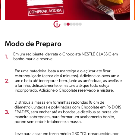
Modo de Preparo
Em um recipiente, derreta o Chocolate NESTLÉ CLASSIC em
1.
banho-maria e reserve.
Em uma batedeira, bata a manteiga e o açúcar até ficar
esbranquiçado (cerca de 4 minutos). Adicione os ovos um a
2.
um e bata até incorporar bem. Junte as amêndoas, as avelãs e
a farinha, delicadamente, e misture até que tudo esteja
incorporado. Adicione o Chocolate reservado e misture.
Distribua a massa em forminhas redondas (8 cm de
diâmetro), untadas e polvilhadas com Chocolate em Pó DOIS
3.
FRADES, sem encher até as bordas, e distribua as peras, de
maneira sobreposta, para formar um acabamento bonito,
porém sem cobrir totalmente a massa.
Leve para assar em forno médio (180 °C), preaquecido, por