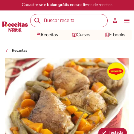
Cadastre-se e
baixe grátis
nossos livros de receitas
Compartilhar
Salvar
Receitas
Cursos
E-books
Receitas
Testada