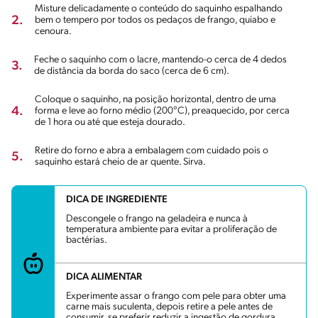
Misture delicadamente o conteúdo do saquinho espalhando
2.
bem o tempero por todos os pedaços de frango, quiabo e
cenoura.
Feche o saquinho com o lacre, mantendo-o cerca de 4 dedos
3.
de distância da borda do saco (cerca de 6 cm).
Coloque o saquinho, na posição horizontal, dentro de uma
4.
forma e leve ao forno médio (200°C), preaquecido, por cerca
de 1 hora ou até que esteja dourado.
Retire do forno e abra a embalagem com cuidado pois o
5.
saquinho estará cheio de ar quente. Sirva.
DICA DE INGREDIENTE
Descongele o frango na geladeira e nunca à
temperatura ambiente para evitar a proliferação de
bactérias.
DICA ALIMENTAR
Experimente assar o frango com pele para obter uma
carne mais suculenta, depois retire a pele antes de
consumir, se preferir reduzir a ingestão de gordura.