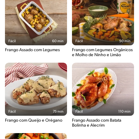
Fácil
60 min
Fácil
50 min
Frango Assado com Legumes
Frango com Legumes Orgânicos
e Molho de Ninho e Limão
Fácil
75 min
Fácil
110 min
Frango com Queijo e Orégano
Frango Assado com Batata
Bolinha e Alecrim