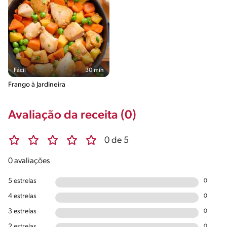
Fácil
30 min
Frango à Jardineira
Avaliação da receita (0)
0 de 5
0 avaliações
5 estrelas
0
4 estrelas
0
3 estrelas
0
2 estrelas
0