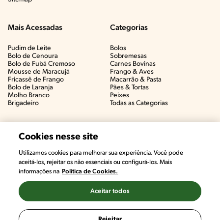
Mais Acessadas
Categorias
Pudim de Leite
Bolos
Bolo de Cenoura
Sobremesas
Bolo de Fubá Cremoso
Carnes Bovinas​
Mousse de Maracujá
Frango & Aves​
Fricassê de Frango
Macarrão & Pasta​
Bolo de Laranja
Pães & Tortas​
Molho Branco
Peixes
Brigadeiro
Todas as Categorias
Cookies nesse site
Utilizamos cookies para melhorar sua experiência. Você pode
aceitá-los, rejeitar os não essenciais ou configurá-los. Mais
informações na
Política de Cookies.
Aceitar todos
©2022, Nestlé. Marcas registradas por Societé des Produits Nestlé,
S.A. Vevey (Suiza)
Rejeitar