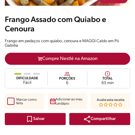
Frango Assado com Quiabo e
Cenoura
Frango em pedaços com quiabo, cenoura e MAGGI Caldo em Pó
Galinha
Compre Nestlé na Amazon
DIFICULDADE
PORÇÕES
TOTAL
Fácil
6
65 min
Adicionar ao meu
Marcar como
Avalie esta receita
feita
cardápio
Compartilhar
Salvar