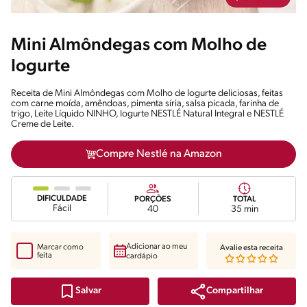
Mini Almôndegas com Molho de
Iogurte
Receita de Mini Almôndegas com Molho de Iogurte deliciosas, feitas
com carne moída, amêndoas, pimenta síria, salsa picada, farinha de
trigo, Leite Líquido NINHO, Iogurte NESTLÉ Natural Integral e NESTLÉ
Creme de Leite.
Compre Nestlé na Amazon
DIFICULDADE
PORÇÕES
TOTAL
Fácil
40
35 min
Adicionar ao meu
Marcar como
Avalie esta receita
feita
cardápio
Compartilhar
Salvar