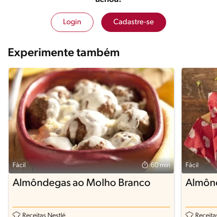
Login
Cadastre-se
Experimente também
Fácil
60 min
Fácil
Almôndegas ao Molho Branco
Almôn
Receitas Nestlé
Receita