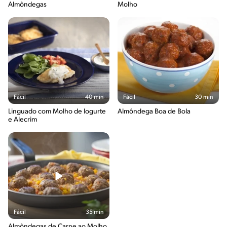
Almôndegas
Molho
Fácil
40 min
Fácil
30 min
Linguado com Molho de Iogurte
Almôndega Boa de Bola
e Alecrim
Fácil
35 min
Almôndegas de Carne ao Molho