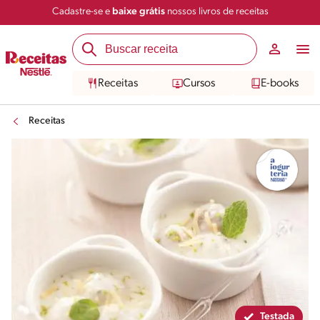
Cadastre-se e
baixe grátis
nossos livros de receitas
Compartilhar
Salvar
Receitas
Cursos
E-books
Receitas
Testada