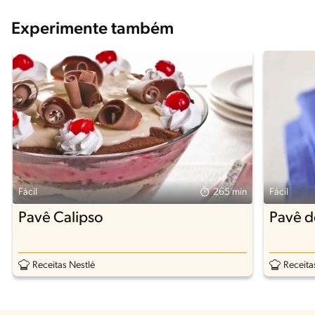
Experimente também
Fácil
265 min
Fácil
Pavê Calipso
Pavê d
Receitas Nestlé
Receita