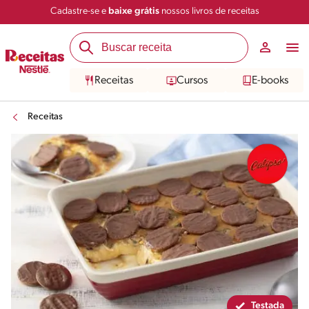
Cadastre-se e
baixe grátis
nossos livros de receitas
Compartilhar
Salvar
Receitas
Cursos
E-books
Receitas
Testada