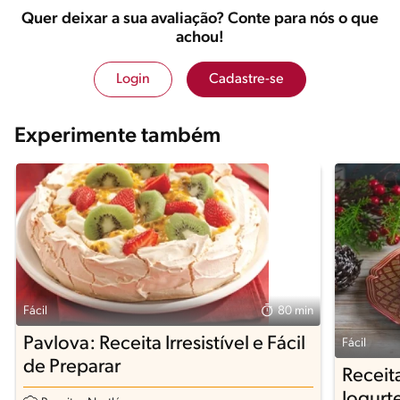
Quer deixar a sua avaliação? Conte para nós o que
achou!
Login
Cadastre-se
Experimente também
Fácil
80 min
Pavlova: Receita Irresistível e Fácil
Fácil
de Preparar
Receit
Iogurt