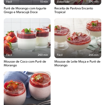
Fácil
15 min
Elaborado
170 min
Purê de Morango com Iogurte
Receita de Pavlova Encanto
Grego e Maracujá Doce
Tropical
Fácil
260 min
Fácil
255 min
Mousse de Coco com Purê de
Mousse de Leite Moça e Purê de
Morango
Morango