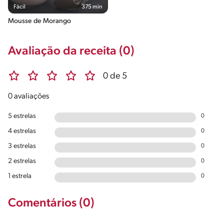
Fácil
375 min
Mousse de Morango
Avaliação da receita (0)
0 de 5
0 avaliações
5 estrelas
0
4 estrelas
0
3 estrelas
0
2 estrelas
0
1 estrela
0
Comentários (0)