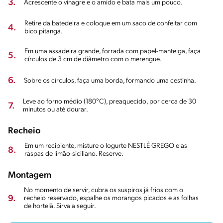
3.
Acrescente o vinagre e o amido e bata mais um pouco.
Retire da batedeira e coloque em um saco de confeitar com
4.
bico pitanga.
Em uma assadeira grande, forrada com papel-manteiga, faça
5.
círculos de 3 cm de diâmetro com o merengue.
6.
Sobre os círculos, faça uma borda, formando uma cestinha.
Leve ao forno médio (180°C), preaquecido, por cerca de 30
7.
minutos ou até dourar.
Recheio
Em um recipiente, misture o Iogurte NESTLÉ GREGO e as
8.
raspas de limão-siciliano. Reserve.
Montagem
No momento de servir, cubra os suspiros já frios com o
9.
recheio reservado, espalhe os morangos picados e as folhas
de hortelã. Sirva a seguir.