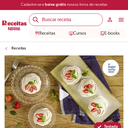
Cadastre-se e
baixe grátis
nossos livros de receitas
Compartilhar
Salvar
Receitas
Cursos
E-books
Receitas
Testada