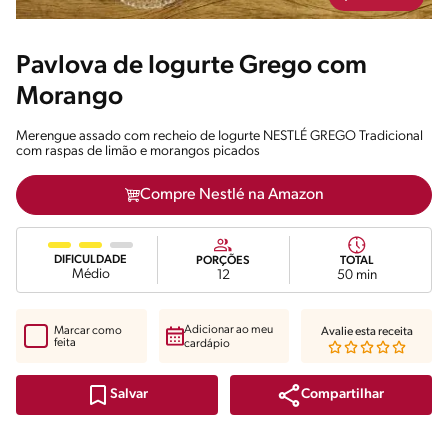
Pavlova de Iogurte Grego com
Morango
Merengue assado com recheio de Iogurte NESTLÉ GREGO Tradicional
com raspas de limão e morangos picados
Compre Nestlé na Amazon
DIFICULDADE
PORÇÕES
TOTAL
Médio
12
50 min
Adicionar ao meu
Marcar como
Avalie esta receita
feita
cardápio
Compartilhar
Salvar