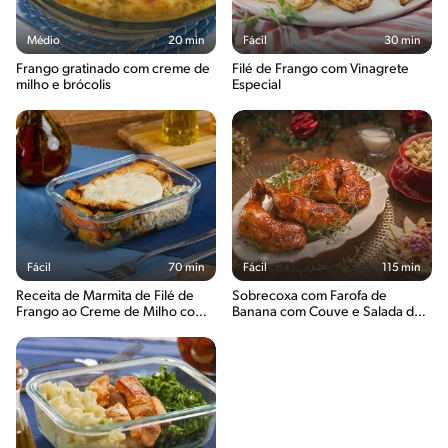
Médio
20 min
Fácil
30 min
Frango gratinado com creme de
Filé de Frango com Vinagrete
milho e brócolis
Especial
Fácil
70 min
Fácil
115 min
Receita de Marmita de Filé de
Sobrecoxa com Farofa de
Frango ao Creme de Milho com
Banana com Couve e Salada de
Arroz e Vagem Refogada
Repolho Natalina