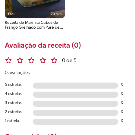
Fácil
70 min
Receita de Marmita Cubos de
Frango Grelhado com Purê de
Batata-Doce e Couve
Avaliação da receita (0)
0 de 5
0 avaliações
5 estrelas
0
4 estrelas
0
3 estrelas
0
2 estrelas
0
1 estrela
0