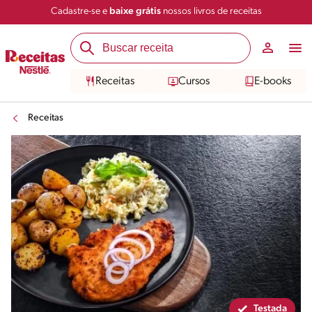
Cadastre-se e
baixe grátis
nossos livros de receitas
Compartilhar
Salvar
Receitas
Cursos
E-books
Receitas
Testada