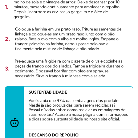
molho de soja e o vinagre de arroz. Deixe descansar por 10
1.
minutos, mexendo continuamente para amolecer o repolho.
Depois, incorpore as ervilhas, o gergelim e o óleo de
gergelim.
Coloque a farinha em um prato raso. Triture as sementes de
linhaça e coloque-as em um prato raso junto com o pão
2.
ralado. Bata o ovo com o alho e o molho inglês. Empane o
frango: primeiro na farinha, depois passe pelo ovo e
finalmente pela mistura de linhaça e pão ralado.
Pré-aqueça uma frigideira com o azeite de oliva e cozinhe as
peças de frango dos dois lados. Tampe a frigideira durante o
3.
cozimento. É possível borrifar com óleo em spray, se
necessário. Sirva o frango à milanesa com a salada.
SUSTENTABILIDADE
Você sabia que 97% das embalagens dos produtos
Nestlé já são produzidas para serem recicladas?
Possui dúvidas sobre como reciclar as embalagens de
suas receitas? Acesse a nossa página com informações
e dicas sobre sustentabilidade no nosso site oficial.
DESCANSO DO REPOLHO