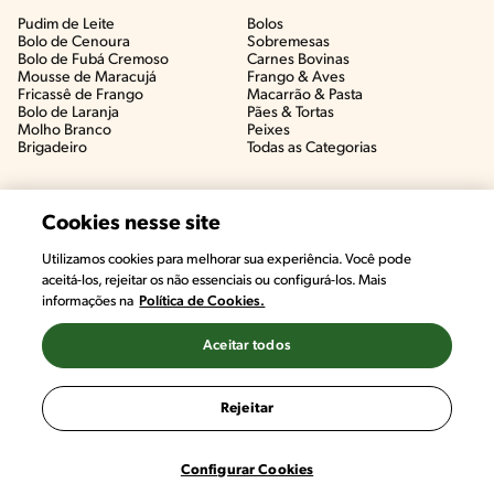
Pudim de Leite
Bolos
Bolo de Cenoura
Sobremesas
Bolo de Fubá Cremoso
Carnes Bovinas​
Mousse de Maracujá
Frango & Aves​
Fricassê de Frango
Macarrão & Pasta​
Bolo de Laranja
Pães & Tortas​
Molho Branco
Peixes
Brigadeiro
Todas as Categorias
Cookies nesse site
Utilizamos cookies para melhorar sua experiência. Você pode
aceitá-los, rejeitar os não essenciais ou configurá-los. Mais
informações na
Política de Cookies.
Aceitar todos
©2022, Nestlé. Marcas registradas por Societé des Produits Nestlé,
S.A. Vevey (Suiza)
Rejeitar
Termos e Condições
Política de Privacidade
Configurações de Cookies
Configurar Cookies