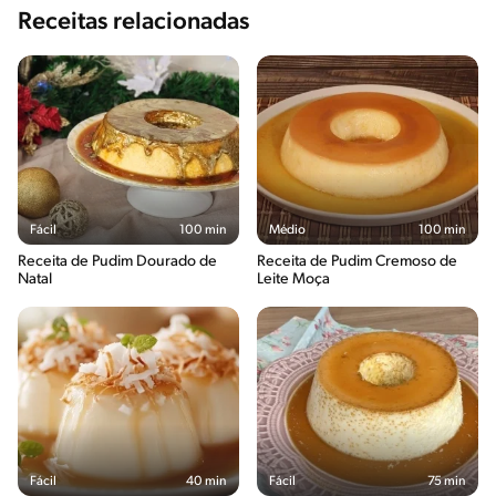
Receitas relacionadas
Fácil
100 min
Médio
100 min
Receita de Pudim Dourado de
Receita de Pudim Cremoso de
Natal
Leite Moça
Fácil
40 min
Fácil
75 min