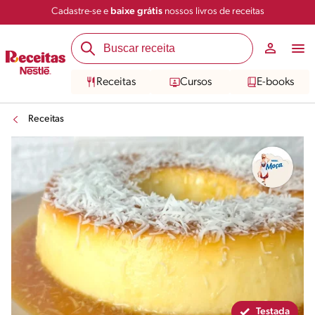
Cadastre-se e
baixe grátis
nossos livros de receitas
Compartilhar
Salvar
Receitas
Cursos
E-books
Receitas
Testada