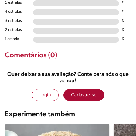
5 estrelas
0
4 estrelas
0
3 estrelas
0
2 estrelas
0
1 estrela
0
Comentários (0)
Quer deixar a sua avaliação? Conte para nós o que
achou!
Login
Cadastre-se
Experimente também