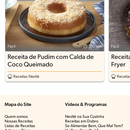
Fácil
150 min
Fácil
Receita de Pudim com Calda de
Receit
Coco Queimado
Fryer
Receitas Nestlé
Receita
Mapa do Site
Vídeos & Programas​
Quem somos
Nestlé na Sua Cozinha
Nossas Receitas
Receitas em Dobro
Listas de Receitas​
Se Alimentar Bem, Que Mal Tem?​