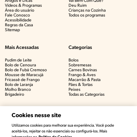
Artigos e Dicas​
Vai Bem Com Quê?​
Vídeos & Programas​
Deu Ruim​
Área do usuário
Crianças na Cozinha​
Fale Conosco
Todos os programas
Acessibilidade
Regras da Casa
Sitemap
Mais Acessadas
Categorias
Pudim de Leite
Bolos
Bolo de Cenoura
Sobremesas
Bolo de Fubá Cremoso
Carnes Bovinas​
Mousse de Maracujá
Frango & Aves​
Fricassê de Frango
Macarrão & Pasta​
Bolo de Laranja
Pães & Tortas​
Molho Branco
Peixes
Brigadeiro
Todas as Categorias
Cookies nesse site
Utilizamos cookies para melhorar sua experiência. Você pode
aceitá-los, rejeitar os não essenciais ou configurá-los. Mais