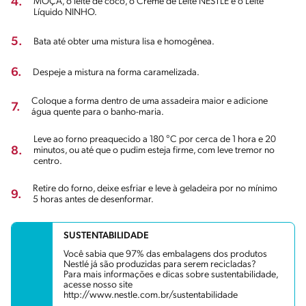
4.
MOÇA, o leite de coco, o Creme de Leite NESTLÉ e o Leite
Líquido NINHO.
5.
Bata até obter uma mistura lisa e homogênea.
6.
Despeje a mistura na forma caramelizada.
Coloque a forma dentro de uma assadeira maior e adicione
7.
água quente para o banho-maria.
Leve ao forno preaquecido a 180 °C por cerca de 1 hora e 20
8.
minutos, ou até que o pudim esteja firme, com leve tremor no
centro.
Retire do forno, deixe esfriar e leve à geladeira por no mínimo
9.
5 horas antes de desenformar.
SUSTENTABILIDADE
Você sabia que 97% das embalagens dos produtos
Nestlé já são produzidas para serem recicladas?
Para mais informações e dicas sobre sustentabilidade,
acesse nosso site
http://www.nestle.com.br/sustentabilidade