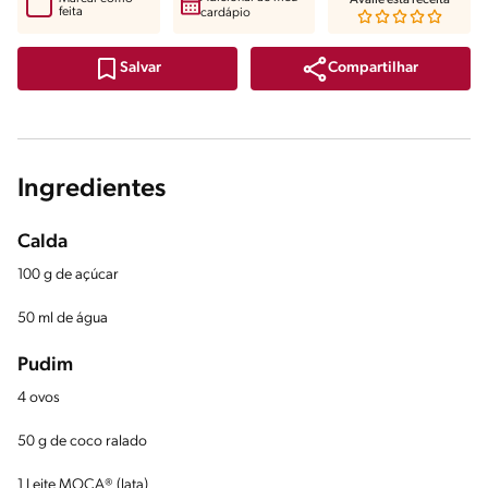
feita
cardápio
Compartilhar
Salvar
Ingredientes
Calda
100 g de açúcar
50 ml de água
Pudim
4 ovos
50 g de coco ralado
1 Leite MOÇA® (lata)