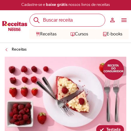
Cadastre-se e
baixe grátis
nossos livros de receitas
Compartilhar
Salvar
Receitas
Cursos
E-books
Receitas
Testada