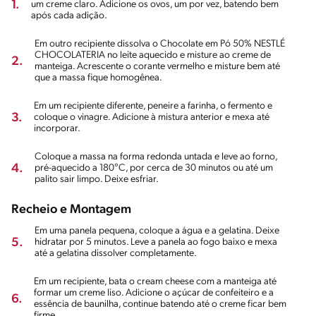
1.
um creme claro. Adicione os ovos, um por vez, batendo bem
após cada adição.
Em outro recipiente dissolva o Chocolate em Pó 50% NESTLÉ
CHOCOLATERIA no leite aquecido e misture ao creme de
2.
manteiga. Acrescente o corante vermelho e misture bem até
que a massa fique homogênea.
Em um recipiente diferente, peneire a farinha, o fermento e
3.
coloque o vinagre. Adicione à mistura anterior e mexa até
incorporar.
Coloque a massa na forma redonda untada e leve ao forno,
4.
pré-aquecido a 180°C, por cerca de 30 minutos ou até um
palito sair limpo. Deixe esfriar.
Recheio e Montagem
Em uma panela pequena, coloque a água e a gelatina. Deixe
5.
hidratar por 5 minutos. Leve a panela ao fogo baixo e mexa
até a gelatina dissolver completamente.
Em um recipiente, bata o cream cheese com a manteiga até
formar um creme liso. Adicione o açúcar de confeiteiro e a
6.
essência de baunilha, continue batendo até o creme ficar bem
firme.