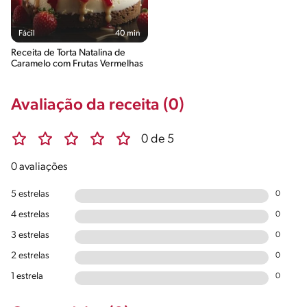
Fácil
40 min
Receita de Torta Natalina de
Caramelo com Frutas Vermelhas
Avaliação da receita (0)
0 de 5
0 avaliações
5 estrelas
0
4 estrelas
0
3 estrelas
0
2 estrelas
0
1 estrela
0