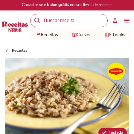
Cadastre-se e
baixe grátis
nossos livros de receitas
Compartilhar
Salvar
Receitas
Cursos
E-books
Receitas
Testada