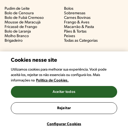
Pudim de Leite
Bolos
Bolo de Cenoura
Sobremesas
Bolo de Fubá Cremoso
Carnes Bovinas​
Mousse de Maracujá
Frango & Aves​
Fricassê de Frango
Macarrão & Pasta​
Bolo de Laranja
Pães & Tortas​
Molho Branco
Peixes
Brigadeiro
Todas as Categorias
Cookies nesse site
Utilizamos cookies para melhorar sua experiência. Você pode
aceitá-los, rejeitar os não essenciais ou configurá-los. Mais
informações na
Política de Cookies.
Aceitar todos
©2022, Nestlé. Marcas registradas por Societé des Produits Nestlé,
S.A. Vevey (Suiza)
Rejeitar
Termos e Condições
Política de Privacidade
Configurações de Cookies
Configurar Cookies