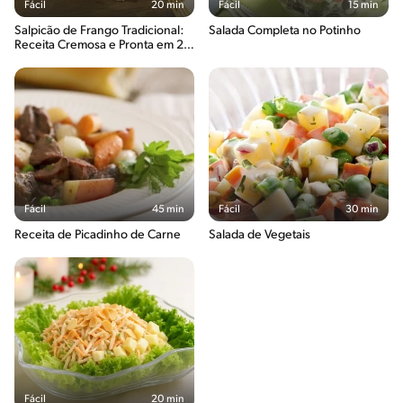
Fácil
20 min
Fácil
15 min
Salpicão de Frango Tradicional:
Salada Completa no Potinho
Receita Cremosa e Pronta em 20
Minutos
Fácil
45 min
Fácil
30 min
Receita de Picadinho de Carne
Salada de Vegetais
Fácil
20 min