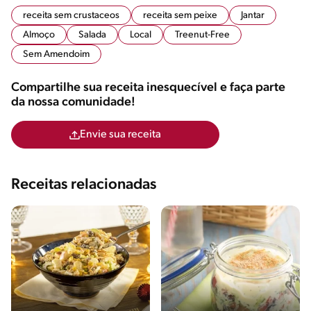
receita sem crustaceos
receita sem peixe
Jantar
Almoço
Salada
Local
Treenut-Free
Sem Amendoim
Compartilhe sua receita inesquecível e faça parte
da nossa comunidade!
Envie sua receita
Receitas relacionadas