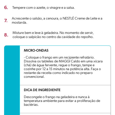
6.
Tempere com o azeite, o vinagre e a salsa.
Acrescente o salsão, a cenoura, o NESTLÉ Creme de Leite e a
7.
mostarda.
Misture bem e leve à geladeira. No momento de servir,
8.
coloque o salpicão no centro da cavidade do repolho.
MICRO-ONDAS
- Coloque o frango em um recipiente refratário.
Dissolva os tabletes de MAGGI Caldo em uma xícara
(chá) de água fervente, regue o frango, tampe e
cozinhe por 12 a 15 minutos na potência alta. Faça o
restante da receita como indicado no preparo
convencional.
DICA DE INGREDIENTE
Descongele o frango na geladeira e nunca à
temperatura ambiente para evitar a proliferação de
bactérias.