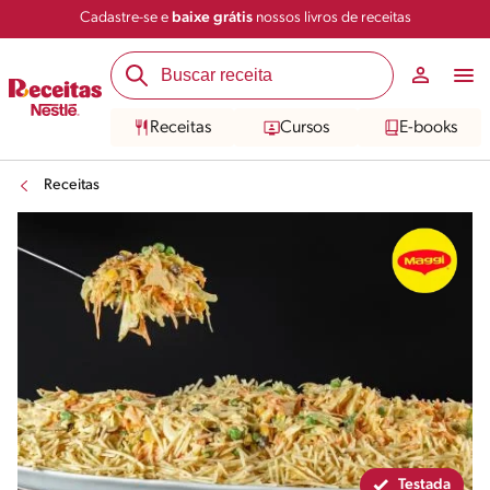
Cadastre-se e
baixe grátis
nossos livros de receitas
Compartilhar
Salvar
Receitas
Cursos
E-books
Receitas
Testada