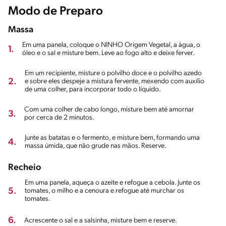
Modo de Preparo
Massa
Em uma panela, coloque o NINHO Origem Vegetal, a água, o
1.
óleo e o sal e misture bem. Leve ao fogo alto e deixe ferver.
Em um recipiente, misture o polvilho doce e o polvilho azedo
2.
e sobre eles despeje a mistura fervente, mexendo com auxílio
de uma colher, para incorporar todo o líquido.
Com uma colher de cabo longo, misture bem até amornar
3.
por cerca de 2 minutos.
Junte as batatas e o fermento, e misture bem, formando uma
4.
massa úmida, que não grude nas mãos. Reserve.
Recheio
Em uma panela, aqueça o azeite e refogue a cebola. Junte os
5.
tomates, o milho e a cenoura e refogue até murchar os
tomates.
6.
Acrescente o sal e a salsinha, misture bem e reserve.