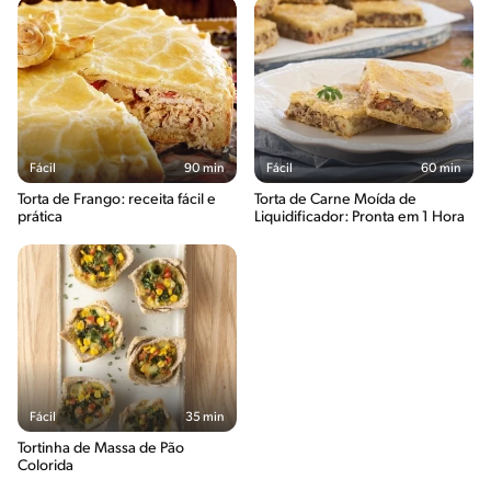
Minutos
Fácil
90 min
Fácil
60 min
Torta de Frango: receita fácil e
Torta de Carne Moída de
prática
Liquidificador: Pronta em 1 Hora
Fácil
35 min
Tortinha de Massa de Pão
Colorida