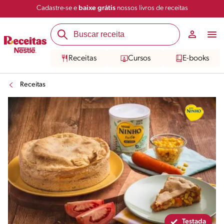
Cadastre-se e
baixe grátis
nossos livros de receitas
Compartilhar
Salvar
Receitas
Cursos
E-books
Receitas
Testada