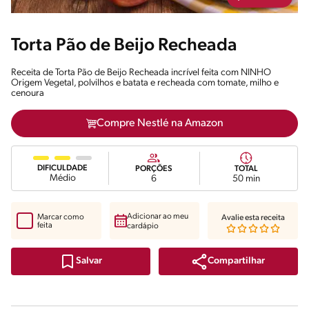
Torta Pão de Beijo Recheada
Receita de Torta Pão de Beijo Recheada incrível feita com NINHO
Origem Vegetal, polvilhos e batata e recheada com tomate, milho e
cenoura
Compre Nestlé na Amazon
DIFICULDADE
PORÇÕES
TOTAL
Médio
6
50 min
Adicionar ao meu
Marcar como
Avalie esta receita
feita
cardápio
Compartilhar
Salvar