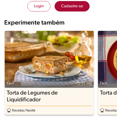
Login
Cadastre-se
Experimente também
Fácil
55 min
Fácil
Torta de Legumes de
Torta 
Liquidificador
Receitas Nestlé
Receita