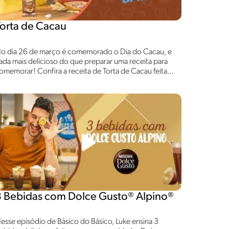
Torta de Cacau
o dia 26 de março é comemorado o Dia do Cacau, e
ada mais delicioso do que preparar uma receita para
omemorar! Confira a receita de Torta de Cacau feita
om Cacau em Pó GAROTO® e muitas curiosidades que
ó o cacau explica!
3 Bebidas com Dolce Gusto® Alpino®
esse episódio de Básico do Básico, Luke ensina 3