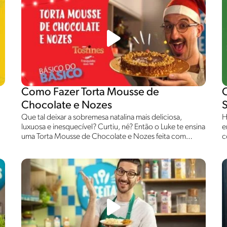
Como Fazer Torta Mousse de
Chocolate e Nozes
Que tal deixar a sobremesa natalina mais deliciosa,
H
luxuosa e inesquecível? Curtiu, né? Então o Luke te ensina
e
uma Torta Mousse de Chocolate e Nozes feita com
c
Biscoito TOSTINES® , o único que é fresquinho desde
n
1965! Assista e aproveita para comemorar o Natal e os
t
55 anos de Tostines® !
s