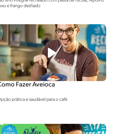
ão sírio integral recheado com pasta de rúcula, repolho
oxo e frango desfiado
Como Fazer Aveioca
pção prática e saudável para o café