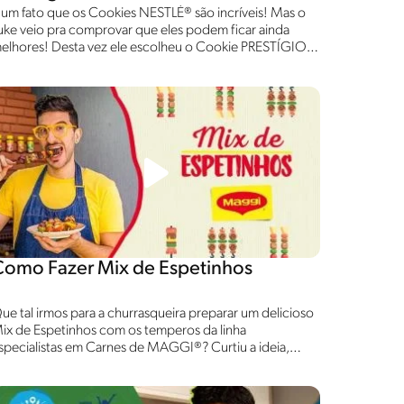
 um fato que os Cookies NESTLÉ® são incríveis! Mas o
uke veio pra comprovar que eles podem ficar ainda
elhores! Desta vez ele escolheu o Cookie PRESTÍGIO®
 turbinou seu sabor com um delicioso Merengue de
oco. Receita fácil, incrível e muito saborosa. Confira!
Como Fazer Mix de Espetinhos
ue tal irmos para a churrasqueira preparar um delicioso
ix de Espetinhos com os temperos da linha
specialistas em Carnes de MAGGI®? Curtiu a ideia,
ntão aproveite e anote todas as dicas do Luke para um
hurrasco perfeito com muito sabor de MAGGI® !