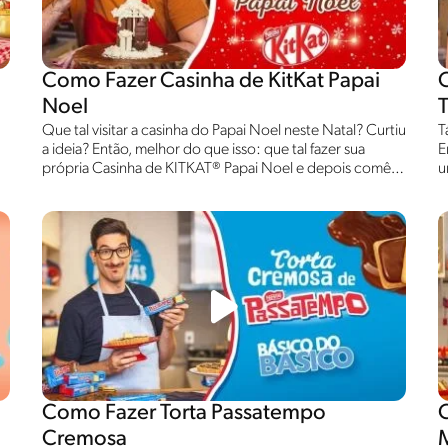
Como Fazer Casinha de KitKat Papai
Noel
Que tal visitar a casinha do Papai Noel neste Natal? Curtiu
T
a ideia? Então, melhor do que isso: que tal fazer sua
E
própria Casinha de KITKAT® Papai Noel e depois comê-la
u
todinha? Melhor! O Luke te ensina a preparar essa delícia,
T
confira!
s
Como Fazer Torta Passatempo
Cremosa