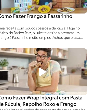
Como Fazer Frango à Passarinho
ma receita com poucos passos e deliciosa! Hoje no
ásico do Básico Raiz, o Luke te ensina a preparar um
rango à Passarinho muito simples! Achou que era só
sso? Ainda tem dicas pra te ajudar a deixar a cozinha
rilhando com Veja!
Como Fazer Wrap Integral com Pasta
de Rúcula, Repolho Roxo e Frango