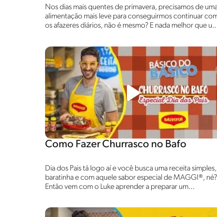
Nos dias mais quentes de primavera, precisamos de um
alimentação mais leve para conseguirmos continuar co
os afazeres diários, não é mesmo? E nada melhor que u
Mini Quiche Integral de Brócolis feita com MOLICO®
Zero Lactose para você se deliciar de maneira nutritiva e
saudável. Confira esse episódio que o Luke te ensina a
fazer essa receita perfeita para o seu dia a dia.
Como Fazer Churrasco no Bafo
Dia dos Pais tá logo aí e você busca uma receita simples,
baratinha e com aquele sabor especial de MAGGI®, né?
Então vem com o Luke aprender a preparar um
Churrasco no Bafo incrível com a linha Especialistas em
Carne de MAGGI®, assim seu pai e toda a família ficarão
super felizes!