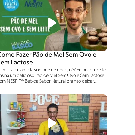
Como Fazer Pão de Mel Sem Ovo e
Sem Lactose
um, bateu aquela vontade de doce, né? Então o Luke te
nsina um delicioso Pão de Mel Sem Ovo e Sem Lactose
om NESFIT® Bebida Sabor Natural pra não deixar
inguém com vontade! Aliás, aproveita e já conheça
odos os sabores de NESFIT® Bebida e conta qual é o
eu favorito aqui nos comentários!