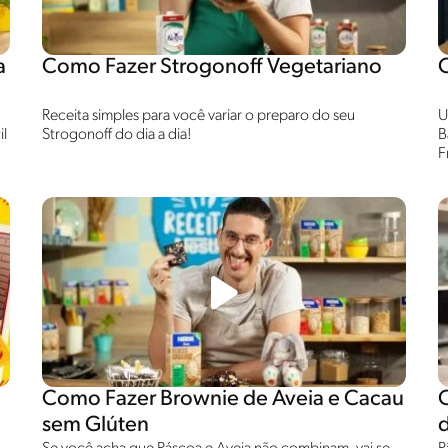
a
Como Fazer Strogonoff Vegetariano
Receita simples para você variar o preparo do seu
U
il
Strogonoff do dia a dia!
B
F
i
b
Como Fazer Brownie de Aveia e Cacau
sem Glúten