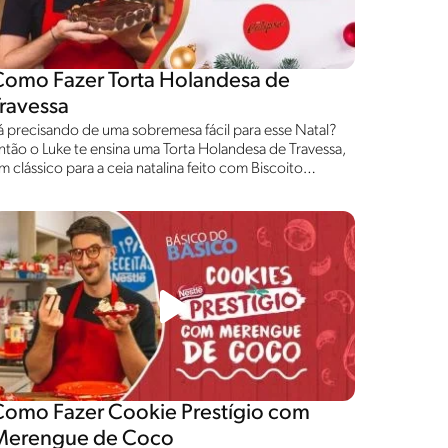
Como Fazer Torta Holandesa de
Travessa
á precisando de uma sobremesa fácil para esse Natal?
ntão o Luke te ensina uma Torta Holandesa de Travessa,
m clássico para a ceia natalina feito com Biscoito
OSTINES® e Biscoito CALIPSO®, um presentão para a
ua família! Confira!
Como Fazer Cookie Prestígio com
Merengue de Coco