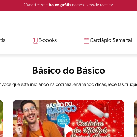
Cadastre-se e
baixe grátis
nossos livros de receitas
tis
E-books
Cardápio Semanal
Básico do Básico
r você que está iniciando na cozinha, ensinando dicas, receitas, truqu