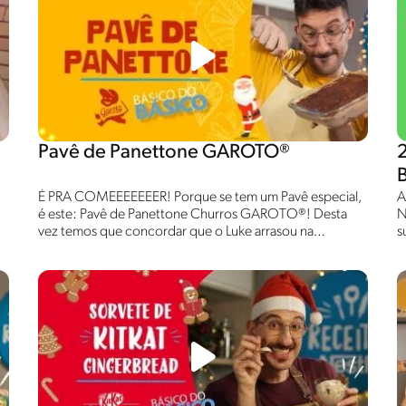
Pavê de Panettone GAROTO®
É PRA COMEEEEEEER! Porque se tem um Pavê especial,
A
é este: Pavê de Panettone Churros GAROTO®! Desta
N
vez temos que concordar que o Luke arrasou na
s
sobremesa de Natal, né? Assista e faça você também!
B
B
r