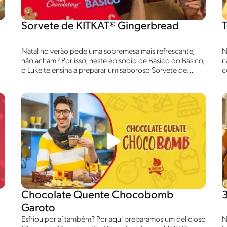
Sorvete de KITKAT® Gingerbread
Natal no verão pede uma sobremesa mais refrescante,
N
não acham? Por isso, neste episódio de Básico do Básico,
n
o Luke te ensina a preparar um saboroso Sorvete de
c
KITKAT® Gingerbread, assim você une o melhor do Natal
c
com o verão numa combinação perfeita! Assista e
s
confira!
Chocolate Quente Chocobomb
Garoto
Esfriou por aí também? Por aqui preparamos um delicioso
N