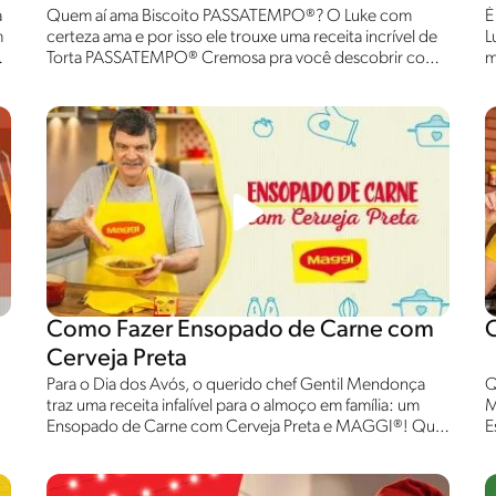
a
Quem aí ama Biscoito PASSATEMPO®? O Luke com
É
m
certeza ama e por isso ele trouxe uma receita incrível de
L
ma
Torta PASSATEMPO® Cremosa pra você descobrir como
m
a nova fórmula de PASSATEMPO® está incrível, super
e
crocante e com o sabor do Chocolate NESTLÉ®! Confira
C
e preparo você também!
Como Fazer Ensopado de Carne com
Cerveja Preta
Para o Dia dos Avós, o querido chef Gentil Mendonça
Q
traz uma receita infalível para o almoço em família: um
M
Ensopado de Carne com Cerveja Preta e MAGGI®! Que
E
tal fazer a alegria do pessoal aí em casa?
e
c