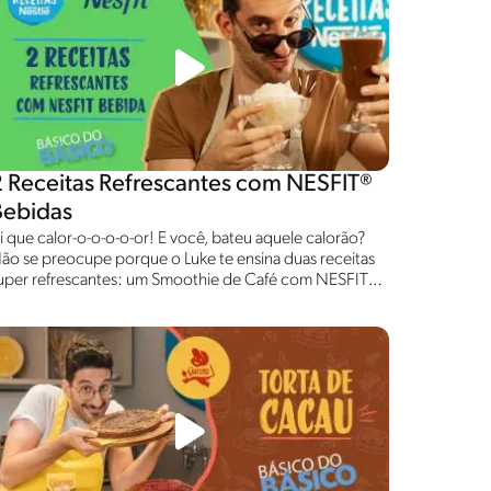
2 Receitas Refrescantes com NESFIT®
Bebidas
i que calor-o-o-o-o-or! E você, bateu aquele calorão?
ão se preocupe porque o Luke te ensina duas receitas
uper refrescantes: um Smoothie de Café com NESFIT®
ebida de Cacau e uma Raspadinha com NESFIT®
ebida de Coco. Agora não tem desculpa pra não se
efrescar com essas delícias! Confira!