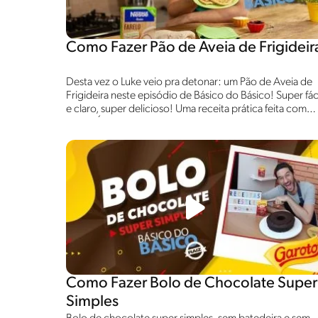
Como Fazer Pão de Aveia de Frigideir
Desta vez o Luke veio pra detonar: um Pão de Aveia de
Frigideira neste episódio de Básico do Básico! Super fác
e claro, super delicioso! Uma receita prática feita com
NESTLÉ Aveia em Flocos Orgânica e Sem Glúten e só
mais cinco ingredientes! Se interessou? Então assista ao
vídeo para aprender!
Como Fazer Bolo de Chocolate Super
Simples