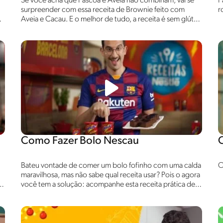
Se você acha que Páscoa e Aveia não combinam, vai se
P
surpreender com essa receita de Brownie feito com
r
Aveia e Cacau. E o melhor de tudo, a receita é sem glúten
e sem lactose!
Como Fazer Bolo Nescau
Bateu vontade de comer um bolo fofinho com uma calda
O
maravilhosa, mas não sabe qual receita usar? Pois o agora
s
você tem a solução: acompanhe esta receita prática de
Bolo Nescau 2.0 e se surpreenda!