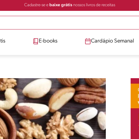
Cadastre-se e
baixe grátis
nossos livros de receitas
tis
E-books
Cardápio Semanal