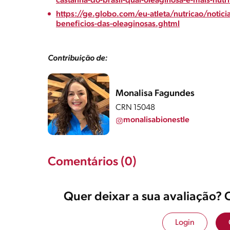
castanha-do-brasil-qual-oleaginosa-e-mais-nutri
https://ge.globo.com/eu-atleta/nutricao/notic
beneficios-das-oleaginosas.ghtml
Contribuição de:
Monalisa Fagundes
CRN 15048
monalisabionestle
Comentários (0)
Quer deixar a sua avaliação? 
Login