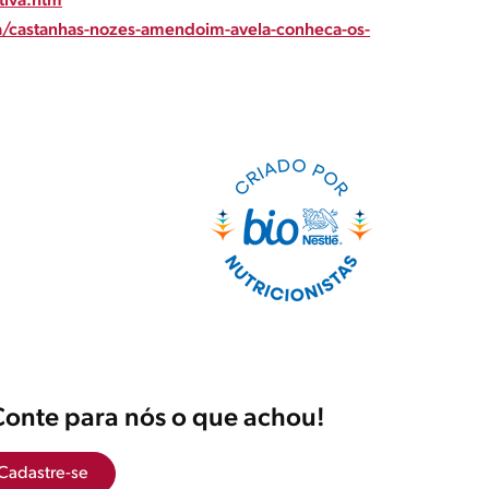
tiva.htm
ia/castanhas-nozes-amendoim-avela-conheca-os-
Conte para nós o que achou!
Cadastre-se