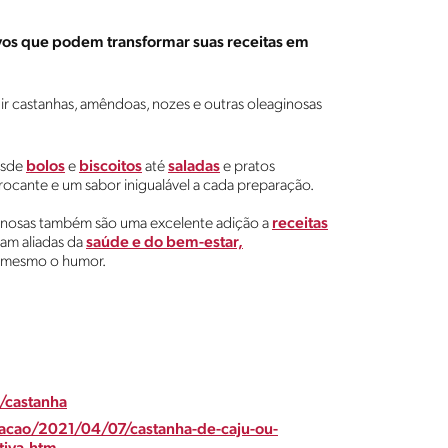
tivos que podem transformar suas receitas em
ir castanhas, amêndoas, nozes e outras oleaginosas
esde
bolos
e
biscoitos
até
saladas
e pratos
rocante e um sabor inigualável a cada preparação.
aginosas também são uma excelente adição a
receitas
nam aliadas da
saúde e do bem-estar,
té mesmo o humor.
/castanha
acao/2021/04/07/castanha-de-caju-ou-