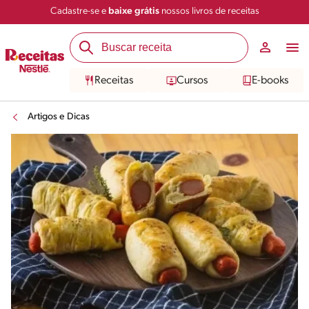
Cadastre-se e
baixe grátis
nossos livros de receitas
Receitas
Cursos
E-books
Artigos e Dicas