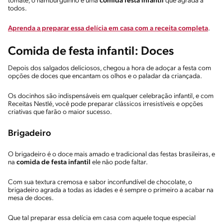
tomate, o hamburguinho é uma
comida festa infantil
que agrada a
todos.
Aprenda a preparar essa delícia em casa com a receita completa
.
Comida de festa infantil: Doces
Depois dos salgados deliciosos, chegou a hora de adoçar a festa com
opções de doces que encantam os olhos e o paladar da criançada.
Os docinhos são indispensáveis em qualquer celebração infantil, e com
Receitas Nestlé, você pode preparar clássicos irresistíveis e opções
criativas que farão o maior sucesso.
Brigadeiro
O brigadeiro é o doce mais amado e tradicional das festas brasileiras, e
na
comida de festa infantil
ele não pode faltar.
Com sua textura cremosa e sabor inconfundível de chocolate, o
brigadeiro agrada a todas as idades e é sempre o primeiro a acabar na
mesa de doces.
Que tal preparar essa delícia em casa com aquele toque especial