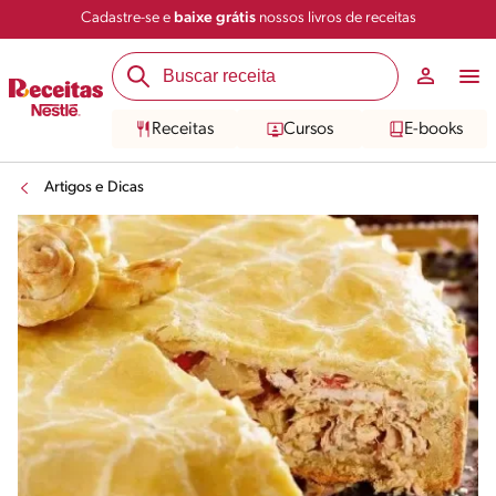
Cadastre-se e
baixe grátis
nossos livros de receitas
Receitas
Cursos
E-books
Artigos e Dicas