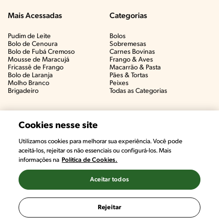
Mais Acessadas
Categorias
Pudim de Leite
Bolos
Bolo de Cenoura
Sobremesas
Bolo de Fubá Cremoso
Carnes Bovinas​
Mousse de Maracujá
Frango & Aves​
Fricassê de Frango
Macarrão & Pasta​
Bolo de Laranja
Pães & Tortas​
Molho Branco
Peixes
Brigadeiro
Todas as Categorias
Cookies nesse site
Utilizamos cookies para melhorar sua experiência. Você pode
#CHAMANUTRI
aceitá-los, rejeitar os não essenciais ou configurá-los. Mais
CONVERSE COM UMA NUTRICIONISTA E
informações na
Política de Cookies.
TIRE AS SUAS DÚVIDAS
(É DE GRAÇA!)
Aceitar todos
©2022, Nestlé. Marcas registradas por Societé des Produits Nestlé,
S.A. Vevey (Suiza)
Rejeitar