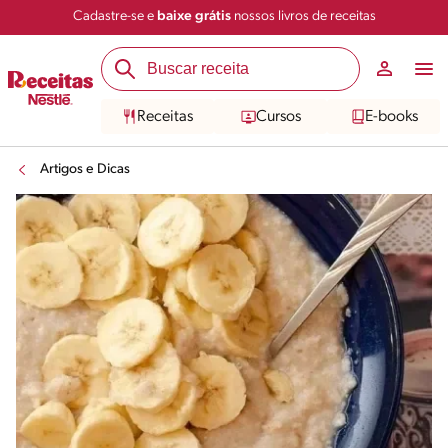
Cadastre-se e
baixe grátis
nossos livros de receitas
Receitas
Cursos
E-books
Artigos e Dicas