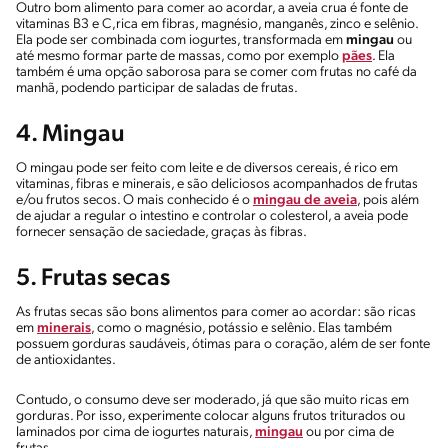
Outro bom alimento para comer ao acordar, a aveia crua é fonte de
vitaminas B3 e C,rica em fibras, magnésio, manganês, zinco e selênio.
Ela pode ser combinada com iogurtes, transformada em
mingau
ou
até mesmo formar parte de massas, como por exemplo
pães
. Ela
também é uma opção saborosa para se comer com frutas no café da
manhã, podendo participar de saladas de frutas.
4. Mingau
O mingau pode ser feito com leite e de diversos cereais, é rico em
vitaminas, fibras e minerais, e são deliciosos acompanhados de frutas
e/ou frutos secos. O mais conhecido é o
mingau de aveia
, pois além
de ajudar a regular o intestino e controlar o colesterol, a aveia pode
fornecer sensação de saciedade, graças às fibras.
5. Frutas secas
As frutas secas são bons alimentos para comer ao acordar: são ricas
em
minerais
, como o magnésio, potássio e selênio. Elas também
possuem gorduras saudáveis, ótimas para o coração, além de ser fonte
de antioxidantes.
Contudo, o consumo deve ser moderado, já que são muito ricas em
gorduras. Por isso, experimente colocar alguns frutos triturados ou
laminados por cima de iogurtes naturais,
mingau
ou por cima de