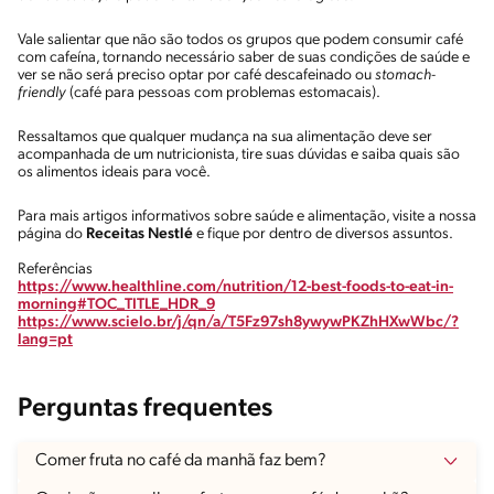
Vale salientar que não são todos os grupos que podem consumir café
com cafeína, tornando necessário saber de suas condições de saúde e
ver se não será preciso optar por café descafeinado ou
stomach-
friendly
(café para pessoas com problemas estomacais).
Ressaltamos que qualquer mudança na sua alimentação deve ser
acompanhada de um nutricionista, tire suas dúvidas e saiba quais são
os alimentos ideais para você.
Para mais artigos informativos sobre saúde e alimentação, visite a nossa
página do
Receitas Nestlé
e fique por dentro de diversos assuntos.
Referências
https://www.healthline.com/nutrition/12-best-foods-to-eat-in-
morning#TOC_TITLE_HDR_9
https://www.scielo.br/j/qn/a/T5Fz97sh8ywywPKZhHXwWbc/?
lang=pt
Perguntas frequentes
Comer fruta no café da manhã faz bem?