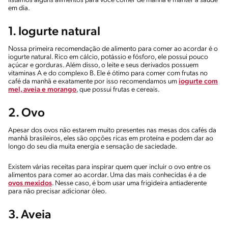
listamos alguns alimentos para você comer de manhã e manter a saúde
em dia.
1. Iogurte natural
Nossa primeira recomendação de alimento para comer ao acordar é o
iogurte natural. Rico em cálcio, potássio e fósforo, ele possui pouco
açúcar e gorduras. Além disso, o leite e seus derivados possuem
vitaminas A e do complexo B. Ele é ótimo para comer com frutas no
café da manhã e exatamente por isso recomendamos um
iogurte com
mel, aveia e morango
, que possui frutas e cereais.
2. Ovo
Apesar dos ovos não estarem muito presentes nas mesas dos cafés da
manhã brasileiros, eles são opções ricas em proteína e podem dar ao
longo do seu dia muita energia e sensação de saciedade.
Existem várias receitas para inspirar quem quer incluir o ovo entre os
alimentos para comer ao acordar. Uma das mais conhecidas é a de
ovos mexidos
. Nesse caso, é bom usar uma frigideira antiaderente
para não precisar adicionar óleo.
3. Aveia