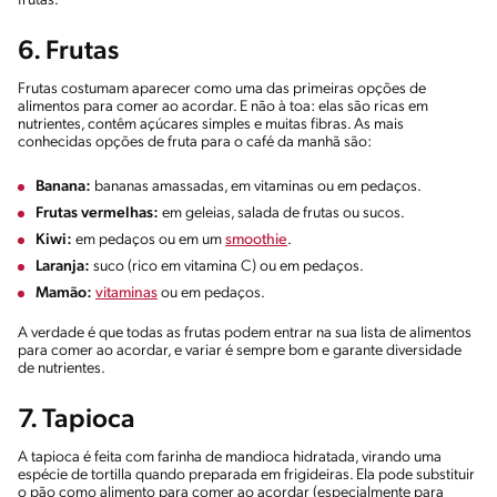
frutas.
6. Frutas
Frutas costumam aparecer como uma das primeiras opções de
alimentos para comer ao acordar. E não à toa: elas são ricas em
nutrientes, contêm açúcares simples e muitas fibras. As mais
conhecidas opções de fruta para o café da manhã são:
Banana:
bananas amassadas, em vitaminas ou em pedaços.
Frutas vermelhas:
em geleias, salada de frutas ou sucos.
Kiwi:
em pedaços ou em um
smoothie
.
Laranja:
suco (rico em vitamina C) ou em pedaços.
Mamão:
vitaminas
ou em pedaços.
A verdade é que todas as frutas podem entrar na sua lista de alimentos
para comer ao acordar, e variar é sempre bom e garante diversidade
de nutrientes.
7. Tapioca
A tapioca é feita com farinha de mandioca hidratada, virando uma
espécie de tortilla quando preparada em frigideiras. Ela pode substituir
o pão como alimento para comer ao acordar (especialmente para