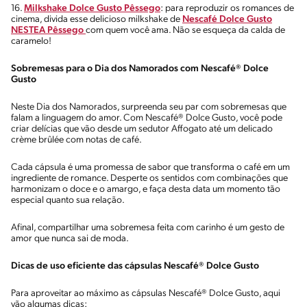
16.
Milkshake Dolce Gusto Pêssego
: para reproduzir os romances de
cinema, divida esse delicioso milkshake de
Nescafé Dolce Gusto
NESTEA Pêssego
com quem você ama. Não se esqueça da calda de
caramelo!
Sobremesas para o Dia dos Namorados com Nescafé® Dolce
Gusto
Neste Dia dos Namorados, surpreenda seu par com sobremesas que
falam a linguagem do amor. Com Nescafé® Dolce Gusto, você pode
criar delícias que vão desde um sedutor Affogato até um delicado
crème brûlée com notas de café.
Cada cápsula é uma promessa de sabor que transforma o café em um
ingrediente de romance. Desperte os sentidos com combinações que
harmonizam o doce e o amargo, e faça desta data um momento tão
especial quanto sua relação.
Afinal, compartilhar uma sobremesa feita com carinho é um gesto de
amor que nunca sai de moda.
Dicas de uso eficiente das cápsulas Nescafé® Dolce Gusto
Para aproveitar ao máximo as cápsulas Nescafé® Dolce Gusto, aqui
vão algumas dicas: