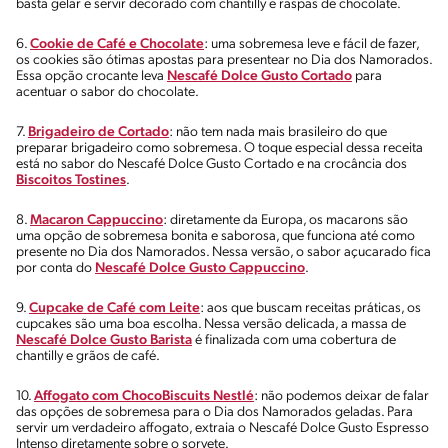
basta gelar e servir decorado com chantilly e raspas de chocolate.
6.
Cookie de Café e Chocolate
: uma sobremesa leve e fácil de fazer,
os cookies são ótimas apostas para presentear no Dia dos Namorados.
Essa opção crocante leva
Nescafé Dolce Gusto Cortado
para
acentuar o sabor do chocolate.
7.
Brigadeiro de Cortado
: não tem nada mais brasileiro do que
preparar brigadeiro como sobremesa. O toque especial dessa receita
está no sabor do Nescafé Dolce Gusto Cortado e na crocância dos
Biscoitos Tostines
.
8.
Macaron Cappuccino
: diretamente da Europa, os macarons são
uma opção de sobremesa bonita e saborosa, que funciona até como
presente no Dia dos Namorados. Nessa versão, o sabor açucarado fica
por conta do
Nescafé Dolce Gusto Cappuccino
.
9.
Cupcake de Café com Leite
: aos que buscam receitas práticas, os
cupcakes são uma boa escolha. Nessa versão delicada, a massa de
Nescafé Dolce Gusto Barista
é finalizada com uma cobertura de
chantilly e grãos de café.
10.
Affogato com ChocoBiscuits Nestlé
: não podemos deixar de falar
das opções de sobremesa para o Dia dos Namorados geladas. Para
servir um verdadeiro affogato, extraia o Nescafé Dolce Gusto Espresso
Intenso diretamente sobre o sorvete.