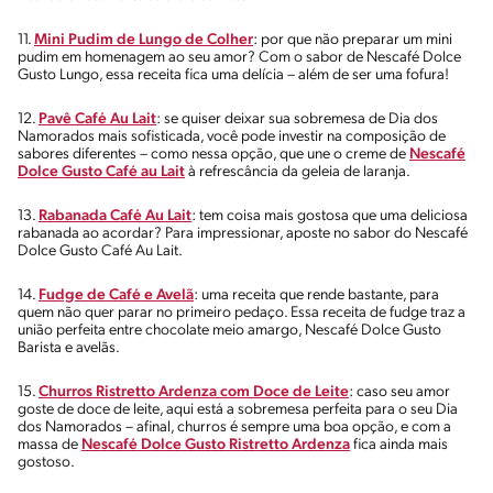
11.
Mini Pudim de Lungo de Colher
: por que não preparar um mini
pudim em homenagem ao seu amor? Com o sabor de Nescafé Dolce
Gusto Lungo, essa receita fica uma delícia – além de ser uma fofura!
12.
Pavê Café Au Lait
: se quiser deixar sua sobremesa de Dia dos
Namorados mais sofisticada, você pode investir na composição de
sabores diferentes – como nessa opção, que une o creme de
Nescafé
Dolce Gusto Café au Lait
à refrescância da geleia de laranja.
13.
Rabanada Café Au Lait
: tem coisa mais gostosa que uma deliciosa
rabanada ao acordar? Para impressionar, aposte no sabor do Nescafé
Dolce Gusto Café Au Lait.
14.
Fudge de Café e Avelã
: uma receita que rende bastante, para
quem não quer parar no primeiro pedaço. Essa receita de fudge traz a
união perfeita entre chocolate meio amargo, Nescafé Dolce Gusto
Barista e avelãs.
15.
Churros Ristretto Ardenza com Doce de Leite
: caso seu amor
goste de doce de leite, aqui está a sobremesa perfeita para o seu Dia
dos Namorados – afinal, churros é sempre uma boa opção, e com a
massa de
Nescafé Dolce Gusto Ristretto Ardenza
fica ainda mais
gostoso.