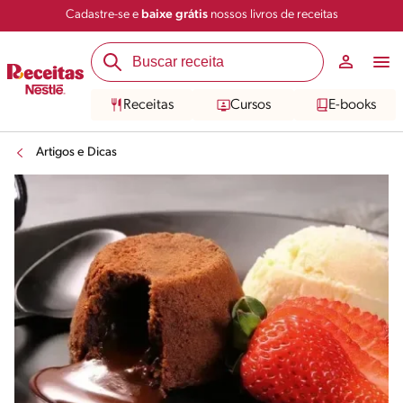
Cadastre-se e
baixe grátis
nossos livros de receitas
Receitas
Cursos
E-books
Artigos e Dicas