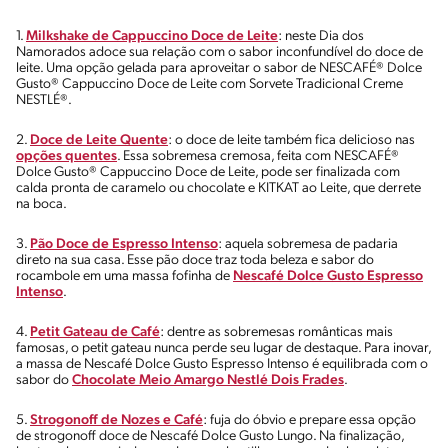
1.
Milkshake de Cappuccino Doce de Leite
: neste Dia dos
Namorados adoce sua relação com o sabor inconfundível do doce de
leite. Uma opção gelada para aproveitar o sabor de NESCAFÉ® Dolce
Gusto® Cappuccino Doce de Leite com Sorvete Tradicional Creme
NESTLÉ®.
2.
Doce de Leite Quente
: o doce de leite também fica delicioso nas
opções quentes
. Essa sobremesa cremosa, feita com NESCAFÉ®
Dolce Gusto® Cappuccino Doce de Leite, pode ser finalizada com
calda pronta de caramelo ou chocolate e KITKAT ao Leite, que derrete
na boca.
3.
Pão Doce de Espresso Intenso
: aquela sobremesa de padaria
direto na sua casa. Esse pão doce traz toda beleza e sabor do
rocambole em uma massa fofinha de
Nescafé Dolce Gusto Espresso
Intenso
.
4.
Petit Gateau de Café
: dentre as sobremesas românticas mais
famosas, o petit gateau nunca perde seu lugar de destaque. Para inovar,
a massa de Nescafé Dolce Gusto Espresso Intenso é equilibrada com o
sabor do
Chocolate Meio Amargo Nestlé Dois Frades
.
5.
Strogonoff de Nozes e Café
: fuja do óbvio e prepare essa opção
de strogonoff doce de Nescafé Dolce Gusto Lungo. Na finalização,