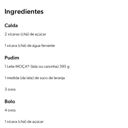
Ingredientes
Calda
2 xícaras (chá) de açúcar
1 xícara (chá) de água fervente
Pudim
1 Leite MOÇA® (lata ou caixinha) 395 g
1 medida (da lata) de suco de laranja
3 ovos
Bolo
4 ovos
1 xícara (chá) de açúcar