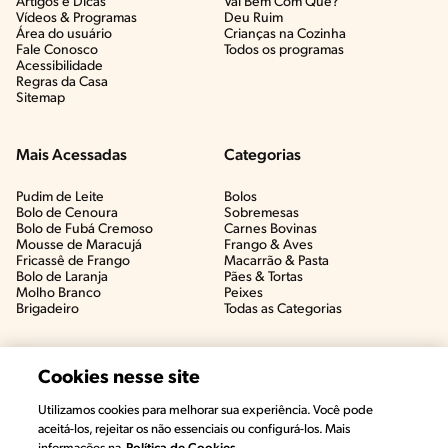
Artigos e Dicas​
Vai Bem Com Quê?​
Vídeos & Programas​
Deu Ruim​
Área do usuário
Crianças na Cozinha​
Fale Conosco
Todos os programas
Acessibilidade
Regras da Casa
Sitemap
Mais Acessadas
Categorias
Pudim de Leite
Bolos
Bolo de Cenoura
Sobremesas
Bolo de Fubá Cremoso
Carnes Bovinas​
Mousse de Maracujá
Frango & Aves​
Fricassê de Frango
Macarrão & Pasta​
Bolo de Laranja
Pães & Tortas​
Molho Branco
Peixes
Brigadeiro
Todas as Categorias
Cookies nesse site
Utilizamos cookies para melhorar sua experiência. Você pode
aceitá-los, rejeitar os não essenciais ou configurá-los. Mais