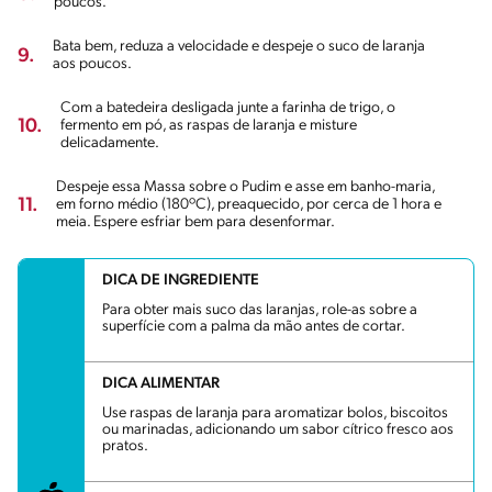
poucos.
Bata bem, reduza a velocidade e despeje o suco de laranja
9.
aos poucos.
Com a batedeira desligada junte a farinha de trigo, o
10.
fermento em pó, as raspas de laranja e misture
delicadamente.
Despeje essa Massa sobre o Pudim e asse em banho-maria,
11.
em forno médio (180ºC), preaquecido, por cerca de 1 hora e
meia. Espere esfriar bem para desenformar.
DICA DE INGREDIENTE
Para obter mais suco das laranjas, role-as sobre a
superfície com a palma da mão antes de cortar.
DICA ALIMENTAR
Use raspas de laranja para aromatizar bolos, biscoitos
ou marinadas, adicionando um sabor cítrico fresco aos
pratos.