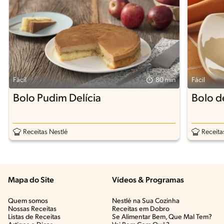
Fácil
80 min
Fácil
Bolo Pudim Delícia
Bolo d
Receitas Nestlé
Receita
Mapa do Site
Vídeos & Programas​
Quem somos
Nestlé na Sua Cozinha
Nossas Receitas
Receitas em Dobro
Listas de Receitas​
Se Alimentar Bem, Que Mal Tem?​