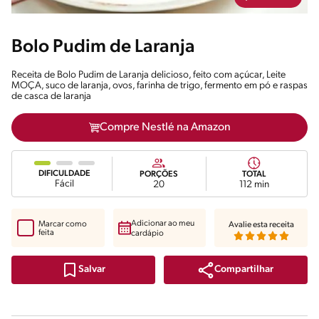
Bolo Pudim de Laranja
Receita de Bolo Pudim de Laranja delicioso, feito com açúcar, Leite
MOÇA, suco de laranja, ovos, farinha de trigo, fermento em pó e raspas
de casca de laranja
Compre Nestlé na Amazon
DIFICULDADE
PORÇÕES
TOTAL
Fácil
20
112 min
Adicionar ao meu
Marcar como
Avalie esta receita
feita
cardápio
Compartilhar
Salvar