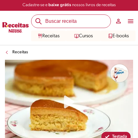
Cadastre-se e
baixe grátis
nossos livros de receitas
Compartilhar
Salvar
Receitas
Cursos
E-books
Receitas
Testada