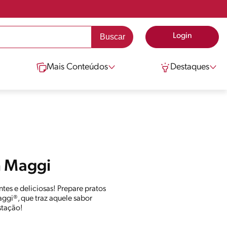
Login
Mais Conteúdos
Destaques
m Maggi
tes e deliciosas! Prepare pratos
ggi®, que traz aquele sabor
stação!