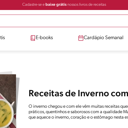
Cadastre-se e
baixe grátis
nossos livros de receitas
tis
E-books
Cardápio Semanal
Receitas de Inverno co
O inverno chegou e com ele vêm muitas receitas quen
práticos, quentinhos e saborosos com a qualidade Ma
que aquece o inverno, coração e o estômago nesta e