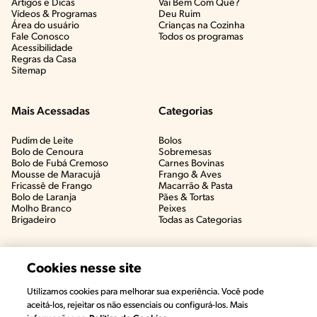
Artigos e Dicas​
Vai Bem Com Quê?​
Vídeos & Programas​
Deu Ruim​
Área do usuário
Crianças na Cozinha​
Fale Conosco
Todos os programas
Acessibilidade
Regras da Casa
Sitemap
Mais Acessadas
Categorias
Pudim de Leite
Bolos
Bolo de Cenoura
Sobremesas
Bolo de Fubá Cremoso
Carnes Bovinas​
Mousse de Maracujá
Frango & Aves​
Fricassê de Frango
Macarrão & Pasta​
Bolo de Laranja
Pães & Tortas​
Molho Branco
Peixes
Brigadeiro
Todas as Categorias
Cookies nesse site
Utilizamos cookies para melhorar sua experiência. Você pode
aceitá-los, rejeitar os não essenciais ou configurá-los. Mais