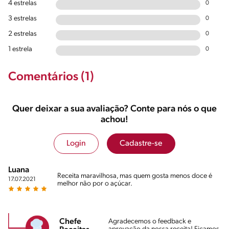
4 estrelas
0
3 estrelas
0
2 estrelas
0
1 estrela
0
Comentários (1)
Quer deixar a sua avaliação? Conte para nós o que
achou!
Login
Cadastre-se
Luana
Receita maravilhosa, mas quem gosta menos doce é
17.07.2021
melhor não por o açúcar.
Chefe
Agradecemos o feedback e