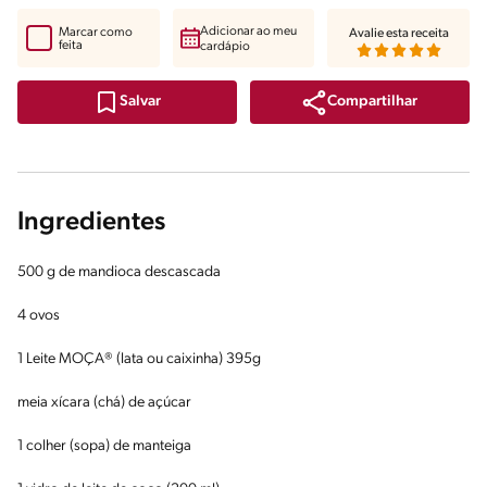
Adicionar ao meu
Marcar como
Avalie esta receita
feita
cardápio
Compartilhar
Salvar
Ingredientes
500 g de mandioca descascada
4 ovos
1 Leite MOÇA® (lata ou caixinha) 395g
meia xícara (chá) de açúcar
1 colher (sopa) de manteiga