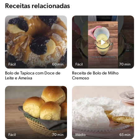
Receitas relacionadas
Fácil
60 min
Fácil
70 min
Bolo de Tapioca com Doce de
Receita de Bolo de Milho
Leite e Ameixa
Cremoso
Fácil
70 min
Médio
65 min