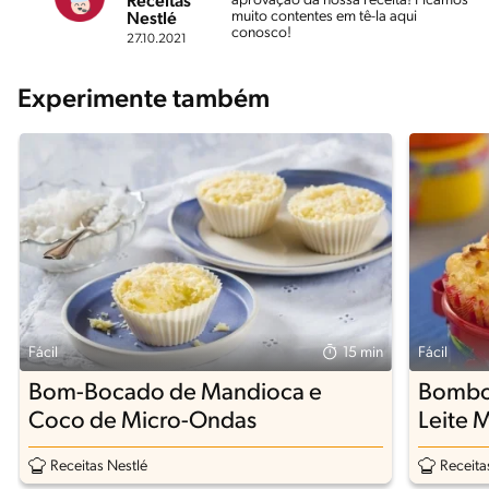
aprovação da nossa receita! Ficamos
Receitas
muito contentes em tê-la aqui
Nestlé
conosco!
27.10.2021
Experimente também
Fácil
15 min
Fácil
Bom-Bocado de Mandioca e
Bombo
Coco de Micro-Ondas
Leite 
Receitas Nestlé
Receita