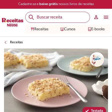
Cadastre-se e
baixe grátis
nossos livros de receitas
Compartilhar
Salvar
Receitas
Cursos
E-books
Receitas
Testada