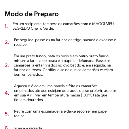
Modo de Preparo
Em um recipiente, tempere os camarões com o MAGGI MEU
1.
SEGREDO Cheiro Verde.
Em seguida, passe-os na farinha de trigo, sacuda o excesso e
2.
reserve.
Em um prato fundo, bata os ovos e em outro prato fundo,
misture a farinha de rosca e a páprica defumada. Passe os
3.
camarões já enfarinhados no ovo batido e, em seguida, na
farinha de rosca. Certifique-se de que os camarões estejam
bem empanados.
Aqueça o óleo em uma panela e frite os camarões
empanados até que estejam dourados ou, se preferir, asse-os
4.
em sua Air Fryer em temperatura média (180ºC) até que
fiquem dourados.
Retire com uma escumadeira e deixe escorrer em papel
5.
toalha.
6.
Sirva em seguida.