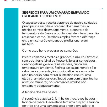
SEGREDOS PARA UM CAMARÃO EMPANADO
CROCANTE E SUCULENTO
O sucesso dessa receita depende de quatro cuidados
principais: a escolha e preparo dos camarões, a
técnica correta de empanamento, o controle da
temperatura do óleo e o ponto ideal de fritura para não
ressecar a carne. Detalhes simples fazem a diferença
entre um camarão empanado profissional e um
malfeito.
Como escolher e preparar os camarões
Prefira camarões médios a grandes, cinza-cru, firmes e
sem odor forte (sinal de frescor). Se usar congelados,
descongele na geladeira na véspera, nunca em
temperatura ambiente. Retire a casca, mantendo só o
rabo para apresentação (opcional), e faça um corte
raso no dorso para retirar o intestino escuro, uma
etapa chamada desveiar. Seque bem com papel toalha
antes de temperar, pois camarões úmidos não
empanam adequadamente.
A técnica dos três passos
A sequência clássica é: farinha de trigo, ovos batidos,
farinha de rosca. Cada etapa tem uma função: a farinha
de trigo cria uma camada seca onde o ovo adere; o