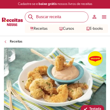
Cadastre-se e
baixe grátis
nossos livros de receitas
Compartilhar
Salvar
Receitas
Cursos
E-books
Receitas
Testada