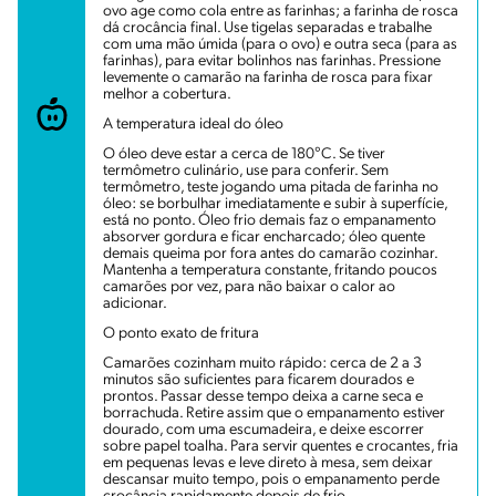
ovo age como cola entre as farinhas; a farinha de rosca
dá crocância final. Use tigelas separadas e trabalhe
com uma mão úmida (para o ovo) e outra seca (para as
farinhas), para evitar bolinhos nas farinhas. Pressione
levemente o camarão na farinha de rosca para fixar
melhor a cobertura.
A temperatura ideal do óleo
O óleo deve estar a cerca de 180°C. Se tiver
termômetro culinário, use para conferir. Sem
termômetro, teste jogando uma pitada de farinha no
óleo: se borbulhar imediatamente e subir à superfície,
está no ponto. Óleo frio demais faz o empanamento
absorver gordura e ficar encharcado; óleo quente
demais queima por fora antes do camarão cozinhar.
Mantenha a temperatura constante, fritando poucos
camarões por vez, para não baixar o calor ao
adicionar.
O ponto exato de fritura
Camarões cozinham muito rápido: cerca de 2 a 3
minutos são suficientes para ficarem dourados e
prontos. Passar desse tempo deixa a carne seca e
borrachuda. Retire assim que o empanamento estiver
dourado, com uma escumadeira, e deixe escorrer
sobre papel toalha. Para servir quentes e crocantes, fria
em pequenas levas e leve direto à mesa, sem deixar
descansar muito tempo, pois o empanamento perde