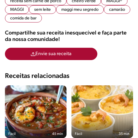
receita sem carne de porco
cheiro verde
MAGGI®
MAGGI
sem leite
maggi meu segredo
camarão
comida de bar
Compartilhe sua receita inesquecível e faça parte
da nossa comunidade!
Envie sua receita
Receitas relacionadas
Fácil
45 min
Fácil
35 min