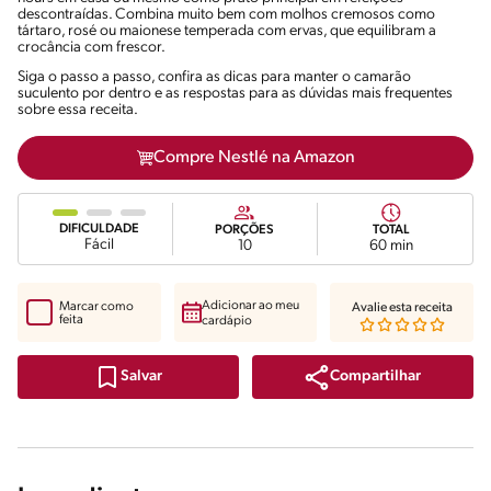
descontraídas. Combina muito bem com molhos cremosos como
tártaro, rosé ou maionese temperada com ervas, que equilibram a
crocância com frescor.
Siga o passo a passo, confira as dicas para manter o camarão
suculento por dentro e as respostas para as dúvidas mais frequentes
sobre essa receita.
Compre Nestlé na Amazon
DIFICULDADE
PORÇÕES
TOTAL
Fácil
10
60 min
Adicionar ao meu
Marcar como
Avalie esta receita
feita
cardápio
Compartilhar
Salvar