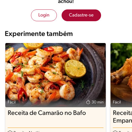
achou!
Login
Cadastre-se
Experimente também
Fácil
30 min
Fácil
Receita de Camarão no Bafo
Receit
Empan