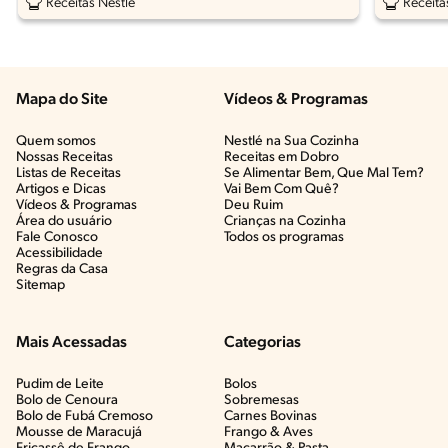
Receitas Nestlé
Receita
Mapa do Site
Vídeos & Programas​
Quem somos
Nestlé na Sua Cozinha
Nossas Receitas
Receitas em Dobro
Listas de Receitas​
Se Alimentar Bem, Que Mal Tem?​
Artigos e Dicas​
Vai Bem Com Quê?​
Vídeos & Programas​
Deu Ruim​
Área do usuário
Crianças na Cozinha​
Fale Conosco
Todos os programas
Acessibilidade
Regras da Casa
Sitemap
Mais Acessadas
Categorias
Pudim de Leite
Bolos
Bolo de Cenoura
Sobremesas
Bolo de Fubá Cremoso
Carnes Bovinas​
Mousse de Maracujá
Frango & Aves​