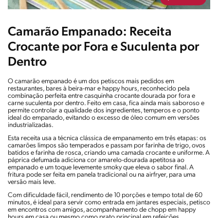
Camarão Empanado: Receita
Crocante por Fora e Suculenta por
Dentro
O camarão empanado é um dos petiscos mais pedidos em
restaurantes, bares à beira-mar e happy hours, reconhecido pela
combinação perfeita entre casquinha crocante dourada por fora e
carne suculenta por dentro. Feito em casa, fica ainda mais saboroso e
permite controlar a qualidade dos ingredientes, temperos e o ponto
ideal do empanado, evitando o excesso de óleo comum em versões
industrializadas.
Esta receita usa a técnica clássica de empanamento em três etapas: os
camarões limpos são temperados e passam por farinha de trigo, ovos
batidos e farinha de rosca, criando uma camada crocante e uniforme. A
páprica defumada adiciona cor amarelo-dourada apetitosa ao
empanado e um toque levemente smoky que eleva o sabor final. A
fritura pode ser feita em panela tradicional ou na airfryer, para uma
versão mais leve.
Com dificuldade fácil, rendimento de 10 porções e tempo total de 60
minutos, é ideal para servir como entrada em jantares especiais, petisco
em encontros com amigos, acompanhamento de chopp em happy
hours em casa ou mesmo como prato principal em refeições