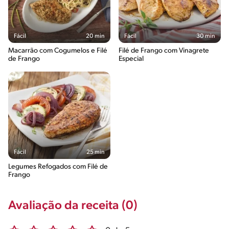
Fácil
20 min
Fácil
30 min
Macarrão com Cogumelos e Filé
Filé de Frango com Vinagrete
de Frango
Especial
Fácil
25 min
Legumes Refogados com Filé de
Frango
Avaliação da receita (0)