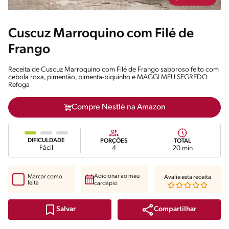
Cuscuz Marroquino com Filé de
Frango
Receita de Cuscuz Marroquino com Filé de Frango saboroso feito com
cebola roxa, pimentão, pimenta-biquinho e MAGGI MEU SEGREDO
Refoga
Compre Nestlé na Amazon
DIFICULDADE
PORÇÕES
TOTAL
Fácil
4
20 min
Adicionar ao meu
Marcar como
Avalie esta receita
feita
cardápio
Compartilhar
Salvar