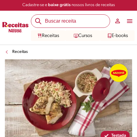
Cadastre-se e
baixe grátis
nossos livros de receitas
Compartilhar
Salvar
Receitas
Cursos
E-books
Receitas
Testada