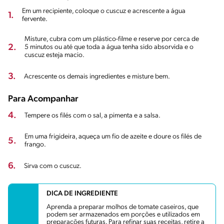
Em um recipiente, coloque o cuscuz e acrescente a água
1.
fervente.
Misture, cubra com um plástico-filme e reserve por cerca de
2.
5 minutos ou até que toda a água tenha sido absorvida e o
cuscuz esteja macio.
3.
Acrescente os demais ingredientes e misture bem.
Para Acompanhar
4.
Tempere os filés com o sal, a pimenta e a salsa.
Em uma frigideira, aqueça um fio de azeite e doure os filés de
5.
frango.
6.
Sirva com o cuscuz.
DICA DE INGREDIENTE
Aprenda a preparar molhos de tomate caseiros, que
podem ser armazenados em porções e utilizados em
preparações futuras. Para refinar suas receitas, retire a