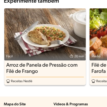
Experimente também
Fácil
20 min
Médio
Arroz de Panela de Pressão com
Filé d
Filé de Frango
Farofa
Receitas Nestlé
Receita
Mapa do Site
Vídeos & Programas​