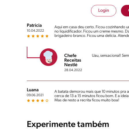
Login
Patricia
Aqui em casa deu certo. Ficou cozinhando u
10.04.2022
no liquidificador. Ficou um creme mesmo. Da
brigadeiro branco. Ficou uma delícia. Atend
Chefe
Uau, sensacional! Sem 
Receitas
Nestlé
28.04.2022
Luana
A batata demorou mais que 10 minutos pra a
09.06.2021
cerca de 13 a 15 minutos ficou bom. E a idei
Mas de resto a recrita ficou muito boa!
Experimente também