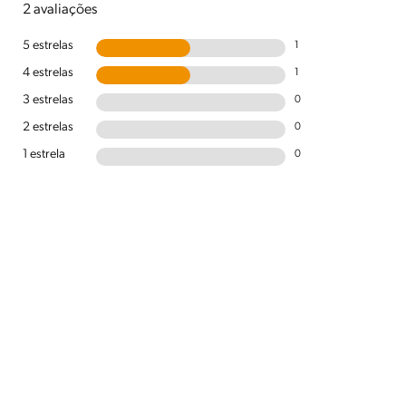
2 avaliações
5 estrelas
1
4 estrelas
1
3 estrelas
0
2 estrelas
0
1 estrela
0