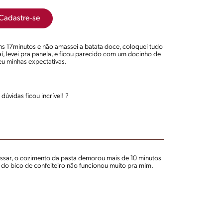
Cadastre-se
ns 17minutos e não amassei a batata doce, coloquei tudo
í, levei pra panela, e ficou parecido com um docinho de
eu minhas expectativas.
dúvidas ficou incrível! ?
ssar, o cozimento da pasta demorou mais de 10 minutos
a do bico de confeiteiro não funcionou muito pra mim.