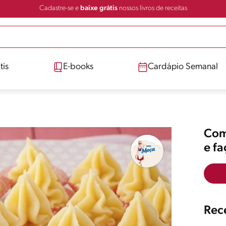
Cadastre-se e
baixe grátis
nossos livros de receitas
tis
E-books
Cardápio Semanal
Comp
e f
Rece