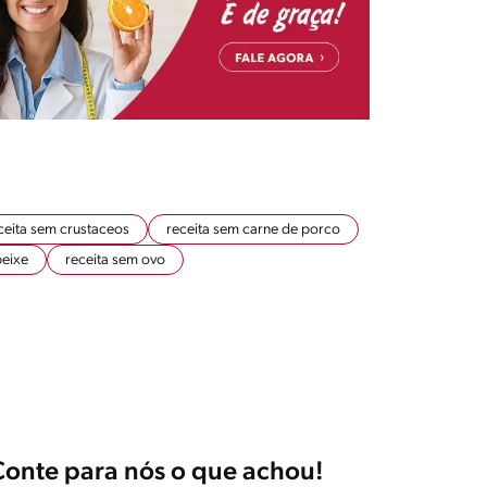
ceita sem crustaceos
receita sem carne de porco
peixe
receita sem ovo
Conte para nós o que achou!