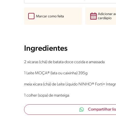
Adicionar 
Marcar como feita
cardápio
Ingredientes
2 xícaras (chá) de batata-doce cozida e amassada
1 Leite MOÇA® (lata ou caixinha) 395g
meia xícara (chá) de Leite Líquido NINHO® Forti+ Integr
1 colher (sopa) de manteiga
Compartilhar li