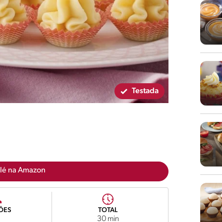
Testada
lé na Amazon
ÕES
TOTAL
5
30 min