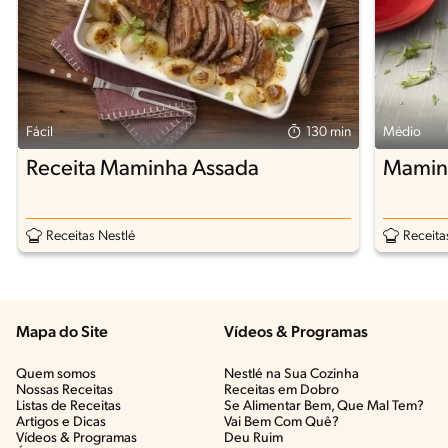
Fácil
130 min
Médio
Receita Maminha Assada
Mamin
Receitas Nestlé
Receita
Mapa do Site
Vídeos & Programas​
Quem somos
Nestlé na Sua Cozinha
Nossas Receitas
Receitas em Dobro
Listas de Receitas​
Se Alimentar Bem, Que Mal Tem?​
Artigos e Dicas​
Vai Bem Com Quê?​
Vídeos & Programas​
Deu Ruim​