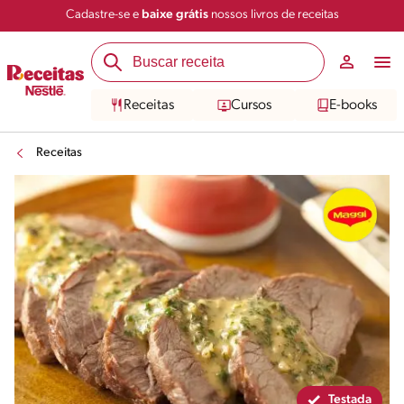
Cadastre-se e
baixe grátis
nossos livros de receitas
Compartilhar
Salvar
Receitas
Cursos
E-books
Receitas
Testada