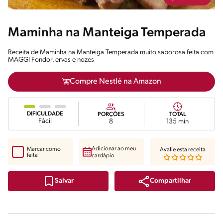
Maminha na Manteiga Temperada
Receita de Maminha na Manteiga Temperada muito saborosa feita com
MAGGI Fondor, ervas e nozes
Compre Nestlé na Amazon
DIFICULDADE
PORÇÕES
TOTAL
Fácil
8
135 min
Adicionar ao meu
Marcar como
Avalie esta receita
feita
cardápio
Compartilhar
Salvar