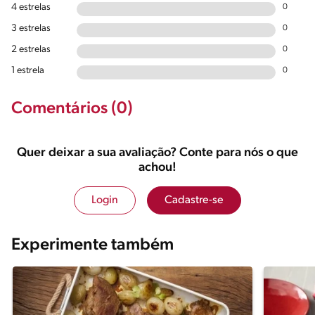
4 estrelas
0
3 estrelas
0
2 estrelas
0
1 estrela
0
Comentários (0)
Quer deixar a sua avaliação? Conte para nós o que
achou!
Login
Cadastre-se
Experimente também