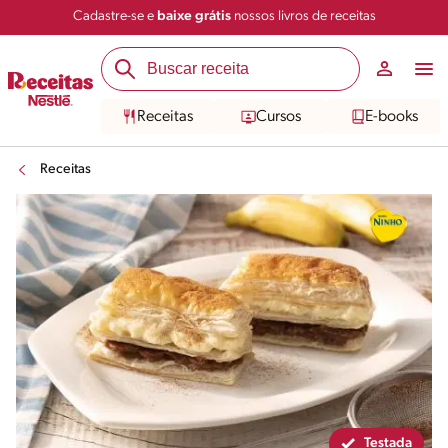
Cadastre-se e
baixe grátis
nossos livros de receitas
Compartilhar
Salvar
Receitas
Cursos
E-books
Receitas
Testada