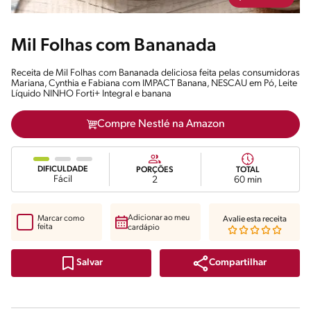
Mil Folhas com Bananada
Receita de Mil Folhas com Bananada deliciosa feita pelas consumidoras
Mariana, Cynthia e Fabiana com IMPACT Banana, NESCAU em Pó, Leite
Líquido NINHO Forti+ Integral e banana
Compre Nestlé na Amazon
DIFICULDADE
PORÇÕES
TOTAL
Fácil
2
60 min
Adicionar ao meu
Marcar como
Avalie esta receita
feita
cardápio
Compartilhar
Salvar