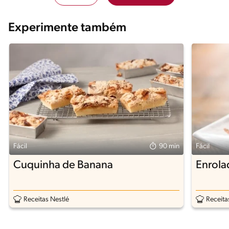
Experimente também
Fácil
90 min
Fácil
Cuquinha de Banana
Enrola
Receitas Nestlé
Receita