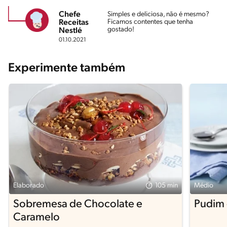
Chefe
Simples e deliciosa, não é mesmo?
Ficamos contentes que tenha
Receitas
gostado!
Nestlé
01.10.2021
Experimente também
Elaborado
105 min
Médio
Sobremesa de Chocolate e
Pudim 
Caramelo