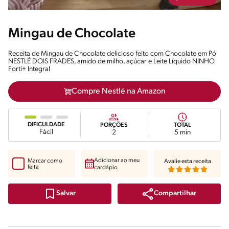
Mingau de Chocolate
Receita de Mingau de Chocolate delicioso feito com Chocolate em Pó
NESTLÉ DOIS FRADES, amido de milho, açúcar e Leite Líquido NINHO
Forti+ Integral
Compre Nestlé na Amazon
DIFICULDADE
PORÇÕES
TOTAL
Fácil
2
5 min
Adicionar ao meu
Marcar como
Avalie esta receita
feita
cardápio
Compartilhar
Salvar