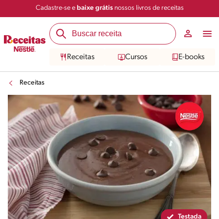
Cadastre-se e
baixe grátis
nossos livros de receitas
Compartilhar
Salvar
Receitas
Cursos
E-books
Receitas
Testada