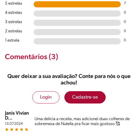
5 estrelas
7
4 estrelas
0
3 estrelas
0
2 estrelas
0
1 estrela
0
Comentários (3)
Quer deixar a sua avaliação? Conte para nós o que
achou!
Login
Cadastre-se
Janis Vivian
D…
Uma delícia a receita, mas adicionei duas colheres de
sobremesa de Nutella pra ficar mais gostoso 🥰
13.07.2024