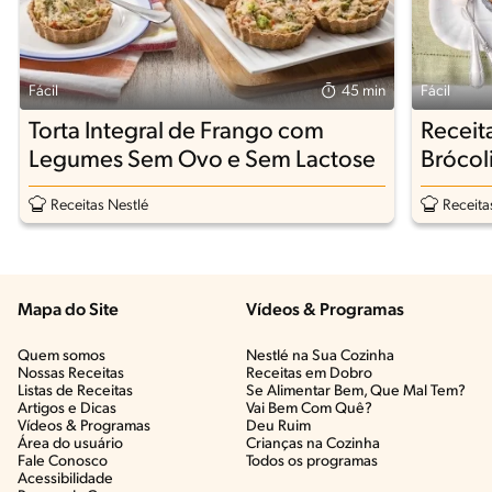
Fácil
45 min
Fácil
Torta Integral de Frango com
Receit
Legumes Sem Ovo e Sem Lactose
Brócol
Receitas Nestlé
Receita
Mapa do Site
Vídeos & Programas​
Quem somos
Nestlé na Sua Cozinha
Nossas Receitas
Receitas em Dobro
Listas de Receitas​
Se Alimentar Bem, Que Mal Tem?​
Artigos e Dicas​
Vai Bem Com Quê?​
Vídeos & Programas​
Deu Ruim​
Área do usuário
Crianças na Cozinha​
Fale Conosco
Todos os programas
Acessibilidade