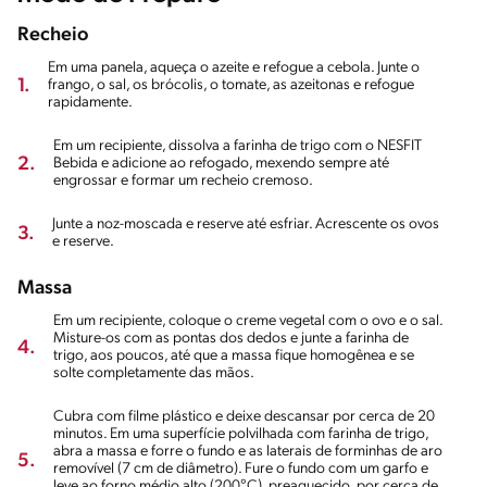
Recheio
Em uma panela, aqueça o azeite e refogue a cebola. Junte o
1.
frango, o sal, os brócolis, o tomate, as azeitonas e refogue
rapidamente.
Em um recipiente, dissolva a farinha de trigo com o NESFIT
2.
Bebida e adicione ao refogado, mexendo sempre até
engrossar e formar um recheio cremoso.
Junte a noz-moscada e reserve até esfriar. Acrescente os ovos
3.
e reserve.
Massa
Em um recipiente, coloque o creme vegetal com o ovo e o sal.
Misture-os com as pontas dos dedos e junte a farinha de
4.
trigo, aos poucos, até que a massa fique homogênea e se
solte completamente das mãos.
Cubra com filme plástico e deixe descansar por cerca de 20
minutos. Em uma superfície polvilhada com farinha de trigo,
abra a massa e forre o fundo e as laterais de forminhas de aro
5.
removível (7 cm de diâmetro). Fure o fundo com um garfo e
leve ao forno médio alto (200°C), preaquecido, por cerca de