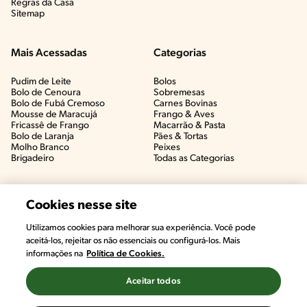
Regras da Casa
Sitemap
Mais Acessadas
Categorias
Pudim de Leite
Bolos
Bolo de Cenoura
Sobremesas
Bolo de Fubá Cremoso
Carnes Bovinas​
Mousse de Maracujá
Frango & Aves​
Fricassê de Frango
Macarrão & Pasta​
Bolo de Laranja
Pães & Tortas​
Molho Branco
Peixes
Brigadeiro
Todas as Categorias
Cookies nesse site
Utilizamos cookies para melhorar sua experiência. Você pode
aceitá-los, rejeitar os não essenciais ou configurá-los. Mais
informações na
Política de Cookies.
Aceitar todos
©2022, Nestlé. Marcas registradas por Societé des Produits Nestlé,