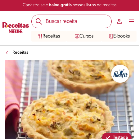
Cadastre-se e
baixe grátis
nossos livros de receitas
Compartilhar
Salvar
Receitas
Cursos
E-books
Receitas
Testada