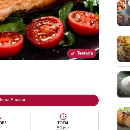
Testada
lé na Amazon
ÕES
TOTAL
50 min