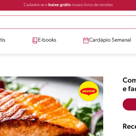
Cadastre-se e
baixe grátis
nossos livros de receitas
tis
E-books
Cardápio Semanal
Comp
e f
Rece