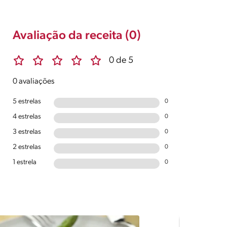
Avaliação da receita (0)
0 de 5
0 avaliações
5 estrelas
0
4 estrelas
0
3 estrelas
0
2 estrelas
0
1 estrela
0