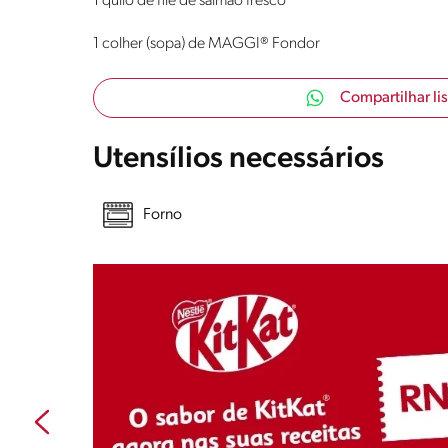
1 quilo de filé de salmão fresco
1 colher (sopa) de MAGGI® Fondor
Compartilhar li
Utensílios necessários
Forno