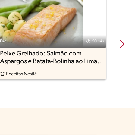
Fácil
50 min
Peixe Grelhado: Salmão com
Fácil
Aspargos e Batata-Bolinha ao Limão
Salm
Siciliano
Receitas Nestlé
Rece