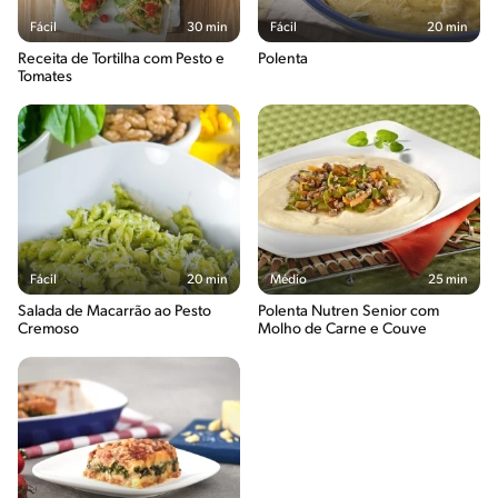
Fácil
30 min
Fácil
20 min
Receita de Tortilha com Pesto e
Polenta
Tomates
Fácil
20 min
Médio
25 min
Salada de Macarrão ao Pesto
Polenta Nutren Senior com
Cremoso
Molho de Carne e Couve