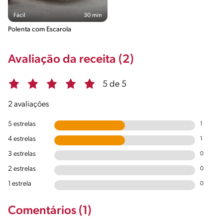
Fácil
30 min
Polenta com Escarola
Avaliação da receita (2)
5 de 5
2 avaliações
5 estrelas
1
4 estrelas
1
3 estrelas
0
2 estrelas
0
1 estrela
0
Comentários (1)