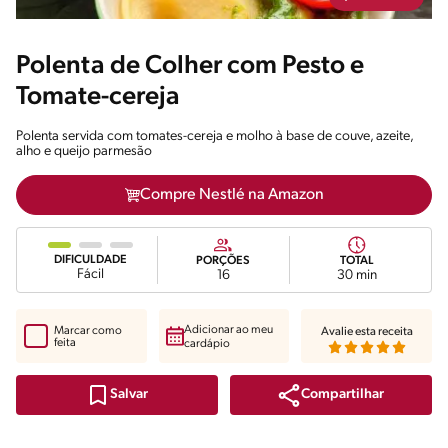
Polenta de Colher com Pesto e
Tomate-cereja
Polenta servida com tomates-cereja e molho à base de couve, azeite,
alho e queijo parmesão
Compre Nestlé na Amazon
DIFICULDADE
PORÇÕES
TOTAL
Fácil
16
30 min
Adicionar ao meu
Marcar como
Avalie esta receita
feita
cardápio
Compartilhar
Salvar