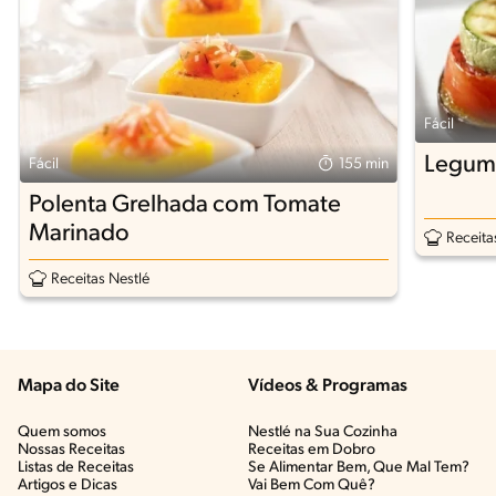
Fácil
Legume
Fácil
155 min
Polenta Grelhada com Tomate
Marinado
Receita
Receitas Nestlé
Mapa do Site
Vídeos & Programas​
Quem somos
Nestlé na Sua Cozinha
Nossas Receitas
Receitas em Dobro
Listas de Receitas​
Se Alimentar Bem, Que Mal Tem?​
Artigos e Dicas​
Vai Bem Com Quê?​