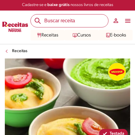
Cadastre-se e
baixe grátis
nossos livros de receitas
Compartilhar
Salvar
Receitas
Cursos
E-books
Receitas
Testada