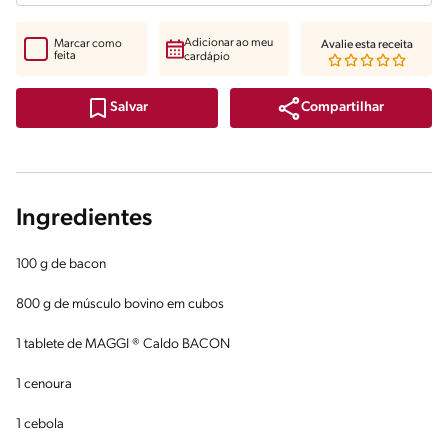
Adicionar ao meu
Marcar como
Avalie esta receita
feita
cardápio
Compartilhar
Salvar
Ingredientes
100 g de bacon
800 g de músculo bovino em cubos
1 tablete de MAGGI ® Caldo BACON
1 cenoura
1 cebola