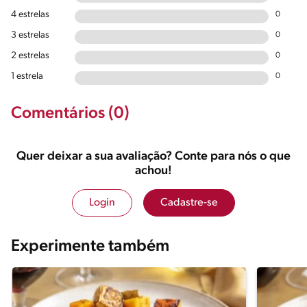
4 estrelas
0
3 estrelas
0
2 estrelas
0
1 estrela
0
Comentários (0)
Quer deixar a sua avaliação? Conte para nós o que
achou!
Login
Cadastre-se
Experimente também