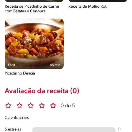
Receita de Picadinho de Carne
Receita de Molho Roti
com Batatas e Cenoura
Fácil
45 min
Picadinho Delícia
Avaliação da receita (0)
0 de 5
0 avaliações
5 estrelas
0