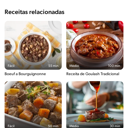
Receitas relacionadas
Fácil
55 min
Médio
100 min
Boeuf a Bourguignonne
Receita de Goulash Tradicional
Fácil
50 min
Médio
30 min