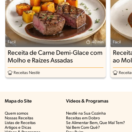
Fácil
40 min
Fácil
Receita de Carne Demi-Glace com
Receit
Molho e Raízes Assadas
ao Mol
Receitas Nestlé
Receita
Mapa do Site
Vídeos & Programas​
Quem somos
Nestlé na Sua Cozinha
Nossas Receitas
Receitas em Dobro
Listas de Receitas​
Se Alimentar Bem, Que Mal Tem?​
Artigos e Dicas​
Vai Bem Com Quê?​