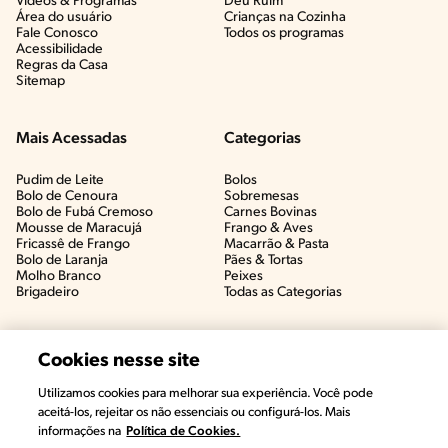
Vídeos & Programas​
Deu Ruim​
Área do usuário
Crianças na Cozinha​
Fale Conosco
Todos os programas
Acessibilidade
Regras da Casa
Sitemap
Mais Acessadas
Categorias
Pudim de Leite
Bolos
Bolo de Cenoura
Sobremesas
Bolo de Fubá Cremoso
Carnes Bovinas​
Mousse de Maracujá
Frango & Aves​
Fricassê de Frango
Macarrão & Pasta​
Bolo de Laranja
Pães & Tortas​
Molho Branco
Peixes
Brigadeiro
Todas as Categorias
Cookies nesse site
Utilizamos cookies para melhorar sua experiência. Você pode
aceitá-los, rejeitar os não essenciais ou configurá-los. Mais
informações na
Política de Cookies.