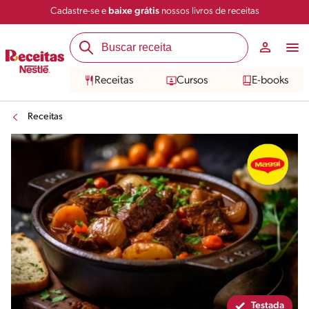
Cadastre-se e
baixe grátis
nossos livros de receitas
Compartilhar
Salvar
Receitas
Cursos
E-books
Receitas
Testada