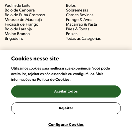
Pudim de Leite
Bolos
Bolo de Cenoura
Sobremesas
Bolo de Fubá Cremoso
Carnes Bovinas​
Mousse de Maracujá
Frango & Aves​
Fricassê de Frango
Macarrão & Pasta​
Bolo de Laranja
Pães & Tortas​
Molho Branco
Peixes
Brigadeiro
Todas as Categorias
Cookies nesse site
Utilizamos cookies para melhorar sua experiência. Você pode
aceitá-los, rejeitar os não essenciais ou configurá-los. Mais
informações na
Política de Cookies.
Aceitar todos
©2022, Nestlé. Marcas registradas por Societé des Produits Nestlé,
S.A. Vevey (Suiza)
Rejeitar
Termos e Condições
Política de Privacidade
Configurações de Cookies
Configurar Cookies