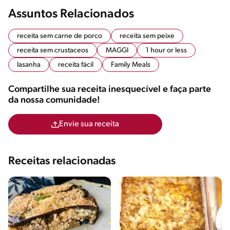
Assuntos Relacionados
receita sem carne de porco
receita sem peixe
receita sem crustaceos
MAGGI
1 hour or less
lasanha
receita fácil
Family Meals
Compartilhe sua receita inesquecível e faça parte
da nossa comunidade!
Envie sua receita
Receitas relacionadas