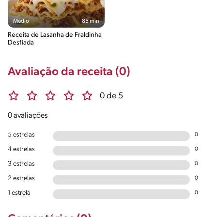
Médio
85 min
Receita de Lasanha de Fraldinha
Desfiada
Avaliação da receita (0)
0 de 5
0 avaliações
5 estrelas
0
4 estrelas
0
3 estrelas
0
2 estrelas
0
1 estrela
0