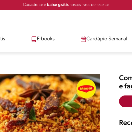
Cadastre-se e
baixe grátis
nossos livros de receitas
tis
E-books
Cardápio Semanal
Comp
e f
Rece