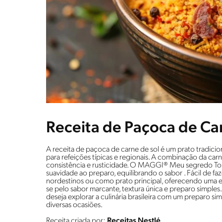
Receita de Paçoca de Ca
A receita de paçoca de carne de sol é um prato tradicion
para refeições típicas e regionais. A combinação da ca
consistência e rusticidade. O MAGGI® Meu segredo Toma
suavidade ao preparo, equilibrando o sabor . Fácil de faz
nordestinos ou como prato principal, oferecendo uma ex
se pelo sabor marcante, textura única e preparo simples
deseja explorar a culinária brasileira com um preparo si
diversas ocasiões.
Receita criada por:
Receitas Nestlé