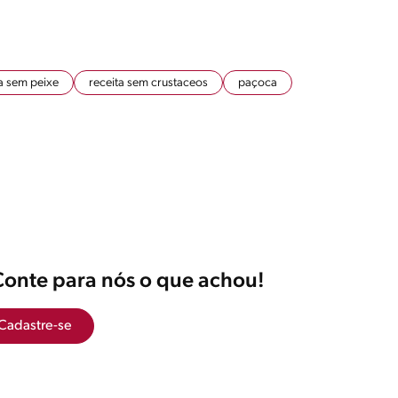
a sem peixe
receita sem crustaceos
paçoca
Conte para nós o que achou!
Cadastre-se