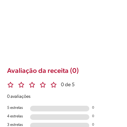
Avaliação da receita (0)
0 de 5
0 avaliações
5 estrelas
0
4 estrelas
0
3 estrelas
0