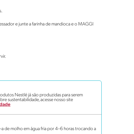
s.
cessador e junte a farinha de mandioca e o MAGGI
vir.
dutos Nestlé já são produzidas para serem
bre sustentabilidade, acesse nosso site
idade
xe-a de molho em água fria por 4–6 horas trocando a