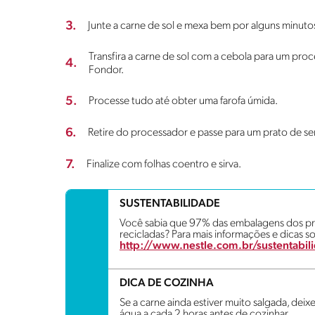
3.
Junte a carne de sol e mexa bem por alguns minuto
Transfira a carne de sol com a cebola para um pro
4.
Fondor.
5.
Processe tudo até obter uma farofa úmida.
6.
Retire do processador e passe para um prato de ser
7.
Finalize com folhas coentro e sirva.
SUSTENTABILIDADE
Você sabia que 97% das embalagens dos pro
recicladas? Para mais informações e dicas so
http://www.nestle.com.br/sustentabil
DICA DE COZINHA
Se a carne ainda estiver muito salgada, dei
água a cada 2 horas antes de cozinhar.