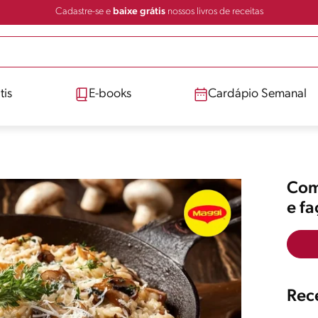
Cadastre-se e
baixe grátis
nossos livros de receitas
tis
E-books
Cardápio Semanal
Comp
e f
Rece