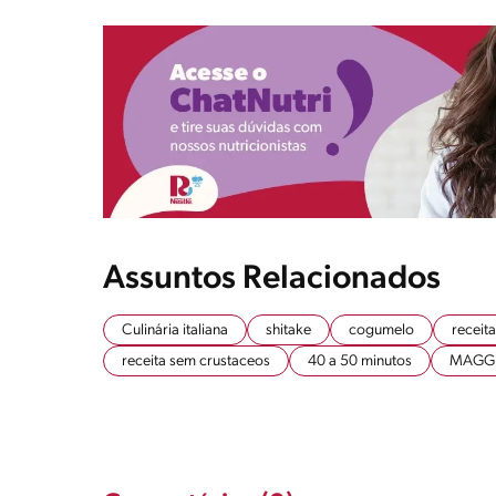
Assuntos Relacionados
Culinária italiana
shitake
cogumelo
receit
receita sem crustaceos
40 a 50 minutos
MAGG