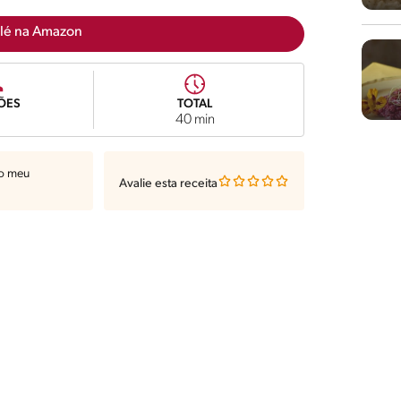
lé na Amazon
ÕES
TOTAL
40 min
ao meu
Avalie esta receita