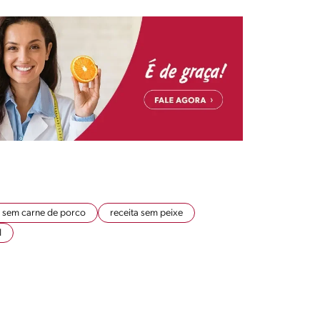
a sem carne de porco
receita sem peixe
I