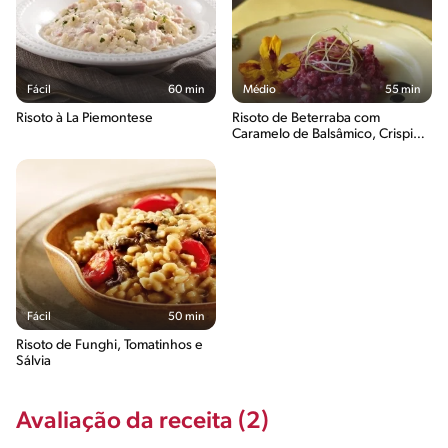
Fácil
60 min
Médio
55 min
Risoto à La Piemontese
Risoto de Beterraba com
Caramelo de Balsâmico, Crispie
de Alho-Poró e Flores
Comestíveis
Fácil
50 min
Risoto de Funghi, Tomatinhos e
Sálvia
Avaliação da receita (2)