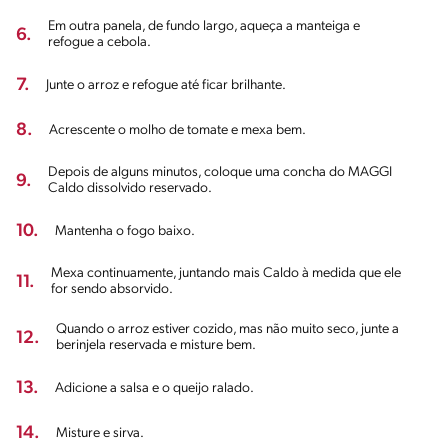
Em outra panela, de fundo largo, aqueça a manteiga e
6.
refogue a cebola.
7.
Junte o arroz e refogue até ficar brilhante.
8.
Acrescente o molho de tomate e mexa bem.
Depois de alguns minutos, coloque uma concha do MAGGI
9.
Caldo dissolvido reservado.
10.
Mantenha o fogo baixo.
Mexa continuamente, juntando mais Caldo à medida que ele
11.
for sendo absorvido.
Quando o arroz estiver cozido, mas não muito seco, junte a
12.
berinjela reservada e misture bem.
13.
Adicione a salsa e o queijo ralado.
14.
Misture e sirva.