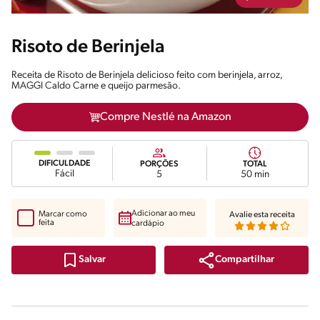
Risoto de Berinjela
Receita de Risoto de Berinjela delicioso feito com berinjela, arroz,
MAGGI Caldo Carne e queijo parmesão.
Compre Nestlé na Amazon
DIFICULDADE
PORÇÕES
TOTAL
Fácil
5
50 min
Adicionar ao meu
Marcar como
Avalie esta receita
feita
cardápio
Compartilhar
Salvar