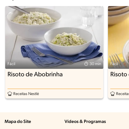
Fácil
30 min
Fácil
Risoto de Abobrinha
Risoto
Receitas Nestlé
Receita
Mapa do Site
Vídeos & Programas​