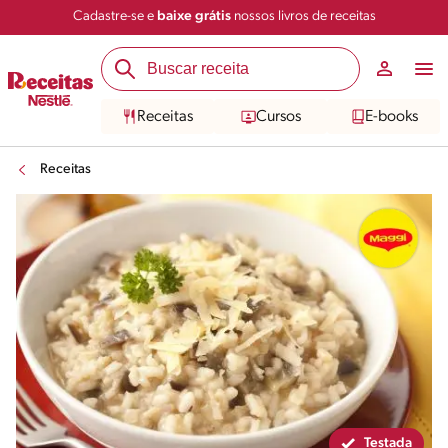
Cadastre-se e
baixe grátis
nossos livros de receitas
Compartilhar
Salvar
Receitas
Cursos
E-books
Receitas
Testada