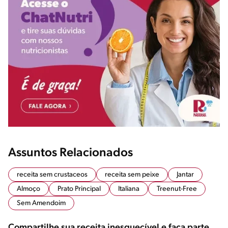
Assuntos Relacionados
receita sem crustaceos
receita sem peixe
Jantar
Almoço
Prato Principal
Italiana
Treenut-Free
Sem Amendoim
Compartilhe sua receita inesquecível e faça parte