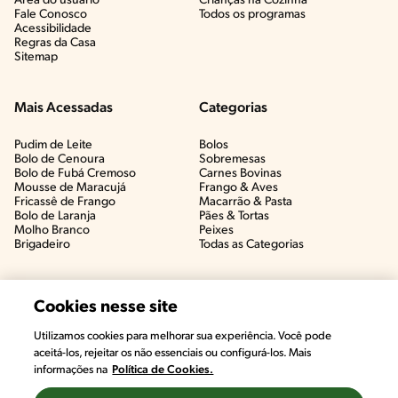
Área do usuário
Crianças na Cozinha​
Fale Conosco
Todos os programas
Acessibilidade
Regras da Casa
Sitemap
Mais Acessadas
Categorias
Pudim de Leite
Bolos
Bolo de Cenoura
Sobremesas
Bolo de Fubá Cremoso
Carnes Bovinas​
Mousse de Maracujá
Frango & Aves​
Fricassê de Frango
Macarrão & Pasta​
Bolo de Laranja
Pães & Tortas​
Molho Branco
Peixes
Brigadeiro
Todas as Categorias
Cookies nesse site
Utilizamos cookies para melhorar sua experiência. Você pode
aceitá-los, rejeitar os não essenciais ou configurá-los. Mais
informações na
Política de Cookies.