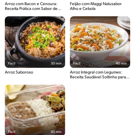
Arroz com Bacon e Cenoura:
Feijão com Maggi Natusabor
Receita Prática com Sabor de
Alho e Cebola
Casa
Fácil
30 min
Fácil
40 min
Arroz Saboroso
Arroz Integral com Legumes:
Receita Saudável Soltinha para o
Dia a Dia
Fácil
40 min