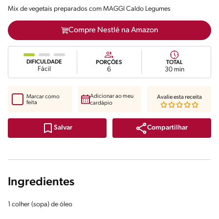
Mix de vegetais preparados com MAGGI Caldo Legumes
Compre Nestlé na Amazon
DIFICULDADE
PORÇÕES
TOTAL
Fácil
6
30 min
Adicionar ao meu
Marcar como
Avalie esta receita
feita
cardápio
Compartilhar
Salvar
Ingredientes
1 colher (sopa) de óleo