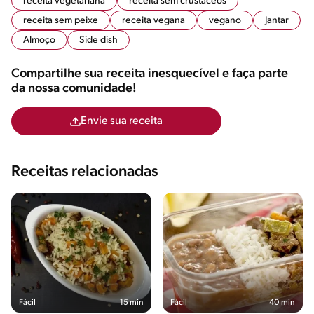
receita vegetariana
receita sem crustaceos
receita sem peixe
receita vegana
vegano
Jantar
Almoço
Side dish
Compartilhe sua receita inesquecível e faça parte
da nossa comunidade!
Envie sua receita
Receitas relacionadas
Fácil
15 min
Fácil
40 min