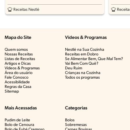
Receitas Nestlé
Receita
Mapa do Site
Vídeos & Programas​
Quem somos
Nestlé na Sua Cozinha
Nossas Receitas
Receitas em Dobro
Listas de Receitas​
Se Alimentar Bem, Que Mal Tem?​
Artigos e Dicas​
Vai Bem Com Quê?​
Vídeos & Programas​
Deu Ruim​
Área do usuário
Crianças na Cozinha​
Fale Conosco
Todos os programas
Acessibilidade
Regras da Casa
Sitemap
Mais Acessadas
Categorias
Pudim de Leite
Bolos
Bolo de Cenoura
Sobremesas
Bolo de Fubá Cremoso
Carnes Bovinas​