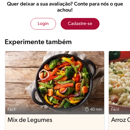
Quer deixar a sua avaliação? Conte para nós o que
achou!
Login
Cadastre-se
Experimente também
Fácil
40 min
Fácil
Mix de Legumes
Arroz 