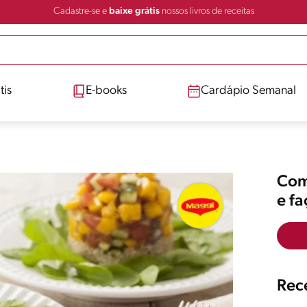
Cadastre-se e
baixe grátis
nossos livros de receitas
tis
E-books
Cardápio Semanal
Comp
e f
Rece