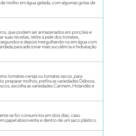
e-a de molho em água gelada, com algumas gotas de
iros, que podem ser armazenados em porções e
ar suas receitas, retire a pele dos tomates,
s segundos e depois mergulhando-os em água com
rdada para adicionar mais suculência e hidratação
omo tomates-cereja ou tomates secos, para
 Ao preparar molhos, prefira as variedades Débora,
 frescos, escolha as variedades Carmem, Holandês e
te se for consumi-los em dois dias; caso
 em papel absorvente e dentro de um saco plástico.