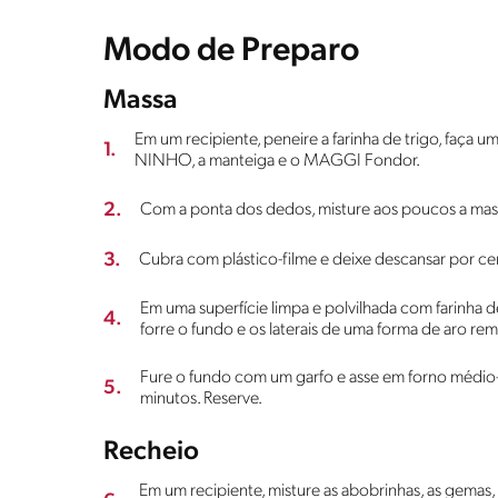
Modo de Preparo
Massa
Em um recipiente, peneire a farinha de trigo, faça u
1.
NINHO, a manteiga e o MAGGI Fondor.
2.
Com a ponta dos dedos, misture aos poucos a mas
3.
Cubra com plástico-filme e deixe descansar por cer
Em uma superfície limpa e polvilhada com farinha d
4.
forre o fundo e os laterais de uma forma de aro re
Fure o fundo com um garfo e asse em forno médio-
5.
minutos. Reserve.
Recheio
Em um recipiente, misture as abobrinhas, as gemas, 