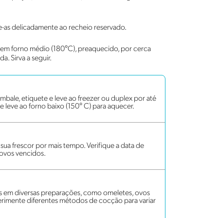
e-as delicadamente ao recheio reservado.
r em forno médio (180°C), preaquecido, por cerca
a. Sirva a seguir.
. Embale, etiquete e leve ao freezer ou duplex por até
 e leve ao forno baixo (150° C) para aquecer.
ua frescor por mais tempo. Verifique a data de
 ovos vencidos.
os em diversas preparações, como omeletes, ovos
erimente diferentes métodos de cocção para variar