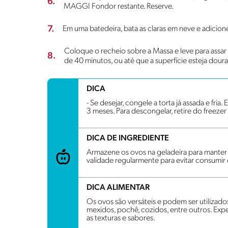
6.
MAGGI Fondor restante. Reserve.
7.
Em uma batedeira, bata as claras em neve e adicion
Coloque o recheio sobre a Massa e leve para assa
8.
de 40 minutos, ou até que a superfície esteja dourad
DICA
- Se desejar, congele a torta já assada e fria
3 meses. Para descongelar, retire do freezer
DICA DE INGREDIENTE
Armazene os ovos na geladeira para manter s
validade regularmente para evitar consumir
DICA ALIMENTAR
Os ovos são versáteis e podem ser utilizad
mexidos, pochê, cozidos, entre outros. Exp
as texturas e sabores.