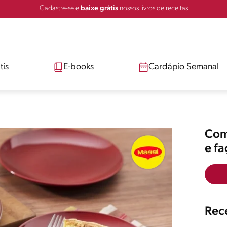
Cadastre-se e
baixe grátis
nossos livros de receitas
tis
E-books
Cardápio Semanal
Comp
e f
Rece