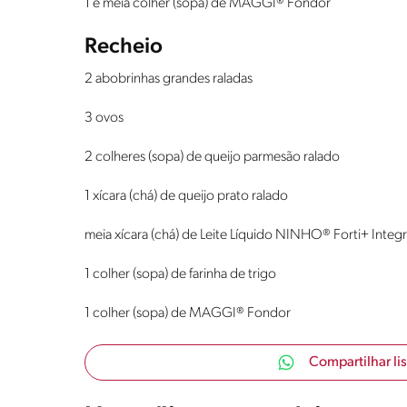
1 e meia colher (sopa) de MAGGI® Fondor
Recheio
2 abobrinhas grandes raladas
3 ovos
2 colheres (sopa) de queijo parmesão ralado
1 xícara (chá) de queijo prato ralado
meia xícara (chá) de Leite Líquido NINHO® Forti+ Integr
1 colher (sopa) de farinha de trigo
1 colher (sopa) de MAGGI® Fondor
Compartilhar li