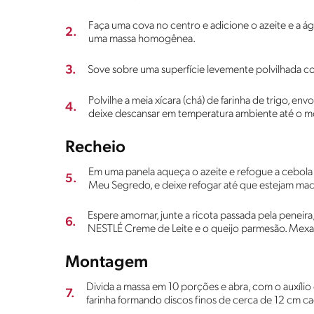
Faça uma cova no centro e adicione o azeite e a á
2.
uma massa homogênea.
3.
Sove sobre uma superfície levemente polvilhada co
Polvilhe a meia xícara (chá) de farinha de trigo, en
4.
deixe descansar em temperatura ambiente até o
Recheio
Em uma panela aqueça o azeite e refogue a cebola 
5.
Meu Segredo, e deixe refogar até que estejam mac
Espere amornar, junte a ricota passada pela peneira
6.
NESTLÉ Creme de Leite e o queijo parmesão. Mexa
Montagem
Divida a massa em 10 porções e abra, com o auxílio
7.
farinha formando discos finos de cerca de 12 cm c