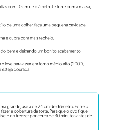
ltas com 10 cm de diâmetro) e forre com a massa,
ílio de uma colher, faça uma pequena cavidade.
na e cubra com mais recheio.
ando bem e deixando um bonito acabamento.
e leve para assar em forno médio-alto (200°),
 esteja dourada.
orma grande, use a de 24 cm de diâmetro. Forre o
azer a cobertura da torta. Para que o ovo fique
ixe-o no freezer por cerca de 30 minutos antes de