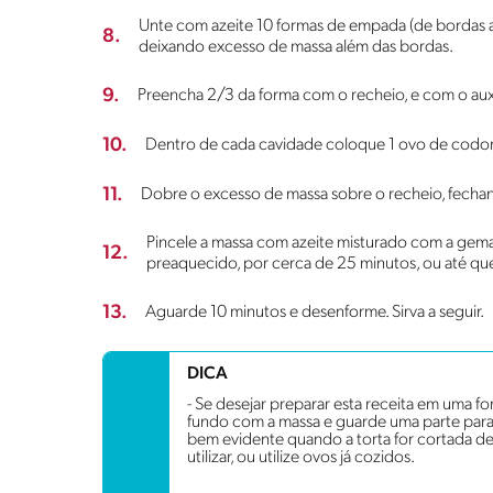
Unte com azeite 10 formas de empada (de bordas a
8.
deixando excesso de massa além das bordas.
9.
Preencha 2/3 da forma com o recheio, e com o aux
10.
Dentro de cada cavidade coloque 1 ovo de codor
11.
Dobre o excesso de massa sobre o recheio, fech
Pincele a massa com azeite misturado com a gema 
12.
preaquecido, por cerca de 25 minutos, ou até que
13.
Aguarde 10 minutos e desenforme. Sirva a seguir.
DICA
- Se desejar preparar esta receita em uma f
fundo com a massa e guarde uma parte para f
bem evidente quando a torta for cortada de
utilizar, ou utilize ovos já cozidos.