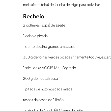
meia xícara (chá) de farinha de trigo para polvilhar
Recheio
2 colheres (sopa) de azeite
1 cebola picada
1 dente de alho grande amassado
350 g de folhas verdes picadas finamente (couve, escaro
1 stick de MAGGI® Meu Segredo
200 g de ricota fresca
1 pitada de noz-moscada ralada
raspas da casca de 1 limão
1 caixinha de NESTLÉ® Creme de Leite