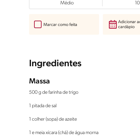
Médio
10
Adicionar 
Marcar como feita
cardápio
Ingredientes
Massa
500 g de farinha de trigo
1 pitada de sal
1 colher (sopa) de azeite
1 e meia xícara (chá) de água morna