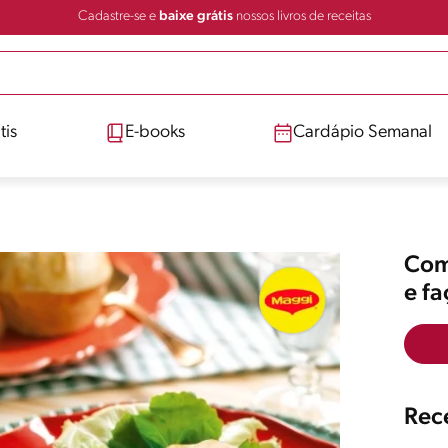
Cadastre-se e
baixe grátis
nossos livros de receitas
tis
E-books
Cardápio Semanal
Comp
e f
Rece