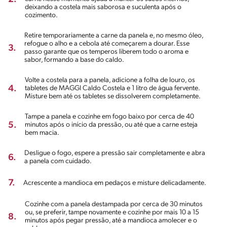
deixando a costela mais saborosa e suculenta após o
cozimento.
Retire temporariamente a carne da panela e, no mesmo óleo,
refogue o alho e a cebola até começarem a dourar. Esse
3.
passo garante que os temperos liberem todo o aroma e
sabor, formando a base do caldo.
Volte a costela para a panela, adicione a folha de louro, os
4.
tabletes de MAGGI Caldo Costela e 1 litro de água fervente.
Misture bem até os tabletes se dissolverem completamente.
Tampe a panela e cozinhe em fogo baixo por cerca de 40
5.
minutos após o início da pressão, ou até que a carne esteja
bem macia.
Desligue o fogo, espere a pressão sair completamente e abra
6.
a panela com cuidado.
7.
Acrescente a mandioca em pedaços e misture delicadamente.
Cozinhe com a panela destampada por cerca de 30 minutos
ou, se preferir, tampe novamente e cozinhe por mais 10 a 15
8.
minutos após pegar pressão, até a mandioca amolecer e o