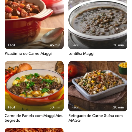
Fácil
45 min
Fácil
30 min
Picadinho de Carne Maggi
Lentilha Maggi
Fácil
50 min
Fácil
20 min
Carne de Panela com Maggi Meu
Refogado de Carne Suína com
Segredo
MAGGI