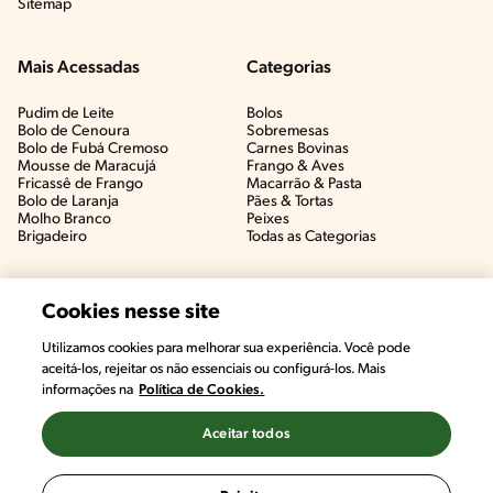
Sitemap
Mais Acessadas
Categorias
Pudim de Leite
Bolos
Bolo de Cenoura
Sobremesas
Bolo de Fubá Cremoso
Carnes Bovinas​
Mousse de Maracujá
Frango & Aves​
Fricassê de Frango
Macarrão & Pasta​
Bolo de Laranja
Pães & Tortas​
Molho Branco
Peixes
Brigadeiro
Todas as Categorias
Cookies nesse site
Utilizamos cookies para melhorar sua experiência. Você pode
aceitá-los, rejeitar os não essenciais ou configurá-los. Mais
informações na
Política de Cookies.
Aceitar todos
©2022, Nestlé. Marcas registradas por Societé des Produits Nestlé,
S.A. Vevey (Suiza)