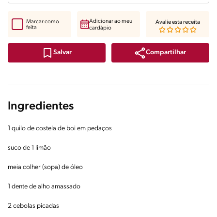
Adicionar ao meu
Marcar como
Avalie esta receita
feita
cardápio
Compartilhar
Salvar
Ingredientes
1 quilo de costela de boi em pedaços
suco de 1 limão
meia colher (sopa) de óleo
1 dente de alho amassado
2 cebolas picadas