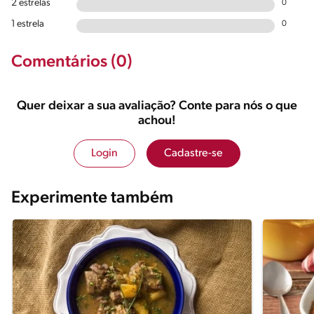
2 estrelas
0
1 estrela
0
Comentários (0)
Quer deixar a sua avaliação? Conte para nós o que
achou!
Login
Cadastre-se
Experimente também