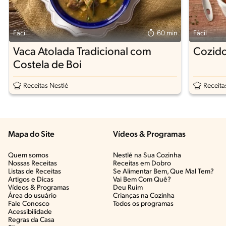
Fácil
60 min
Fácil
Vaca Atolada Tradicional com
Cozido
Costela de Boi
Receitas Nestlé
Receita
Mapa do Site
Vídeos & Programas​
Quem somos
Nestlé na Sua Cozinha
Nossas Receitas
Receitas em Dobro
Listas de Receitas​
Se Alimentar Bem, Que Mal Tem?​
Artigos e Dicas​
Vai Bem Com Quê?​
Vídeos & Programas​
Deu Ruim​
Área do usuário
Crianças na Cozinha​
Fale Conosco
Todos os programas
Acessibilidade
Regras da Casa