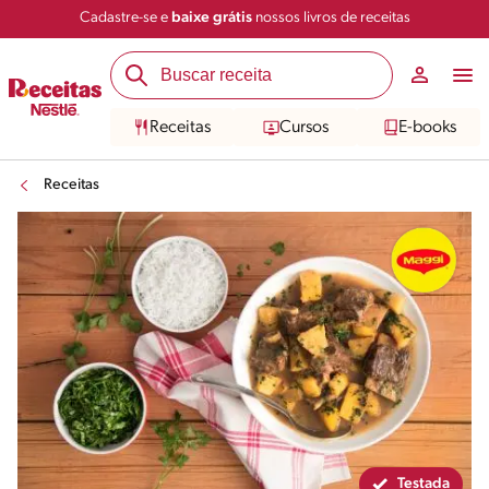
Cadastre-se e
baixe grátis
nossos livros de receitas
Compartilhar
Salvar
Receitas
Cursos
E-books
Receitas
Testada