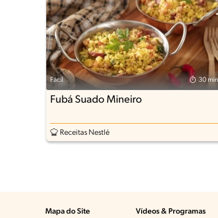
Fácil
30 min
Fubá Suado Mineiro
Receitas Nestlé
Mapa do Site
Vídeos & Programas​