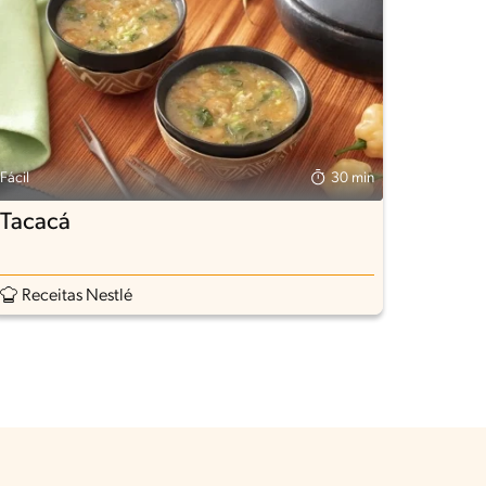
Fácil
30 min
Tacacá
Receitas Nestlé