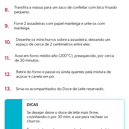
Transfira a massa para um saco de confeitar com bico frisado
8.
pequeno.
Forre 2 assadeiras com papel-manteiga e unte-os com
9.
manteiga.
Desenhe os minichurros sobre a assadeira, deixando um
10.
espaço de cerca de 2 centímetros entre eles.
Asse em forno médio-alto (200°C), preaquecido, por cerca
11.
de 30 minutos.
Retire do forno e passe-os ainda quentes pela mistura de
12.
açúcar e canela em pó.
13.
Sirva-os acompanhados do Doce de Leite reservado.
DICAS
Se desejar deixe o doce de leite mais firme,
cozinhando-o por 30 mim, e use para rechear os
churros.