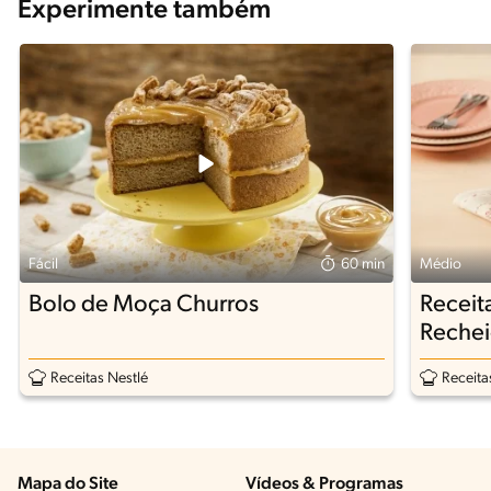
Experimente também
Fácil
60 min
Médio
Bolo de Moça Churros
Receit
Rechei
Receitas Nestlé
Receita
Mapa do Site
Vídeos & Programas​