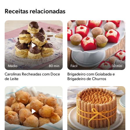
Receitas relacionadas
Médio
80 min
Fácil
50 min
Carolinas Recheadas com Doce
Brigadeiro com Goiabada e
de Leite
Brigadeiro de Churros