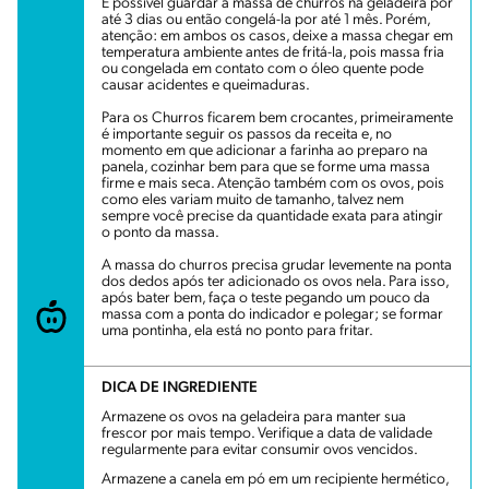
É possível guardar a massa de churros na geladeira por
até 3 dias ou então congelá-la por até 1 mês. Porém,
atenção: em ambos os casos, deixe a massa chegar em
temperatura ambiente antes de fritá-la, pois massa fria
ou congelada em contato com o óleo quente pode
causar acidentes e queimaduras.
Para os Churros ficarem bem crocantes, primeiramente
é importante seguir os passos da receita e, no
momento em que adicionar a farinha ao preparo na
panela, cozinhar bem para que se forme uma massa
firme e mais seca. Atenção também com os ovos, pois
como eles variam muito de tamanho, talvez nem
sempre você precise da quantidade exata para atingir
o ponto da massa.
A massa do churros precisa grudar levemente na ponta
dos dedos após ter adicionado os ovos nela. Para isso,
após bater bem, faça o teste pegando um pouco da
massa com a ponta do indicador e polegar; se formar
uma pontinha, ela está no ponto para fritar.
DICA DE INGREDIENTE
Armazene os ovos na geladeira para manter sua
frescor por mais tempo. Verifique a data de validade
regularmente para evitar consumir ovos vencidos.
Armazene a canela em pó em um recipiente hermético,