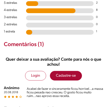
5 estrelas
2
4 estrelas
8
3 estrelas
0
2 estrelas
0
1 estrela
1
Comentários (1)
Quer deixar a sua avaliação? Conte para nós o que
achou!
Login
Cadastre-se
Anônimo
Acabei de fazer e sinceramente ficou horrivel...a massa
ficou pesada nao cresceu. O gosto ficou muito
20.08.2018
ruim...nao aprovo essa receita.