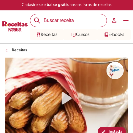
Cadastre-se e
baixe grátis
nossos livros de receitas
Compartilhar
Salvar
Receitas
Cursos
E-books
Receitas
Testada