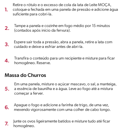
Retire o rótulo e o excesso de cola da lata de Leite MOÇA,
1.
coloque-a fechada em uma panela de pressão e adicione água
suficiente para cobri-la.
Tampe a panela e cozinhe em fogo médio por 15 minutos
2.
(contados após início da fervura).
Espere sair toda a pressão, abra a panela, retire a lata com
3.
cuidado e deixe-a esfriar antes de abri-la.
Transfira o conteúdo para um recipiente e misture para ficar
4.
homogêneo. Reserve.
Massa do Churros
Em uma panela, misture o açúcar mascavo, o sal, a manteiga,
5.
a essência de baunilha e a água. Leve ao fogo até a mistura
começar a ferver.
Apague o fogo e adicione a farinha de trigo, de uma vez,
6.
mexendo vigorosamente com uma colher de cabo longo.
Junte os ovos ligeiramente batidos e misture tudo até ficar
7.
homogêneo.