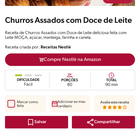
Churros Assados com Doce de Leite
Receita de Churros Assados com Doce de Leite deliciosa feita com
Leite MOÇA, açúcar, manteiga, farinha e canela.
Receita criada por:
Receitas Nestlé
Compre Nestlé na Amazon
DIFICULDADE
PORÇÕES
TOTAL
Fácil
80
90 min
Adicionar ao meu
Marcar como
Avalie esta receita
feita
cardápio
Compartilhar
Salvar