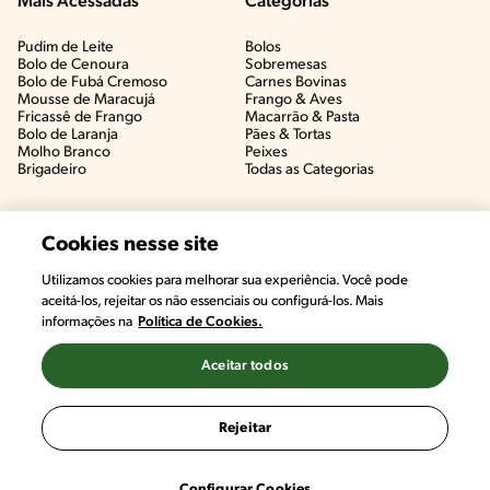
Mais Acessadas
Categorias
Pudim de Leite
Bolos
Bolo de Cenoura
Sobremesas
Bolo de Fubá Cremoso
Carnes Bovinas​
Mousse de Maracujá
Frango & Aves​
Fricassê de Frango
Macarrão & Pasta​
Bolo de Laranja
Pães & Tortas​
Molho Branco
Peixes
Brigadeiro
Todas as Categorias
Cookies nesse site
Utilizamos cookies para melhorar sua experiência. Você pode
aceitá-los, rejeitar os não essenciais ou configurá-los. Mais
informações na
Política de Cookies.
Aceitar todos
©2022, Nestlé. Marcas registradas por Societé des Produits Nestlé,
S.A. Vevey (Suiza)
Rejeitar
Termos e Condições
Política de Privacidade
Configurações de Cookies
Configurar Cookies