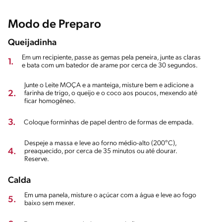
Modo de Preparo
Queijadinha
Em um recipiente, passe as gemas pela peneira, junte as claras
1.
e bata com um batedor de arame por cerca de 30 segundos.
Junte o Leite MOÇA e a manteiga, misture bem e adicione a
2.
farinha de trigo, o queijo e o coco aos poucos, mexendo até
ficar homogêneo.
3.
Coloque forminhas de papel dentro de formas de empada.
Despeje a massa e leve ao forno médio-alto (200°C),
4.
preaquecido, por cerca de 35 minutos ou até dourar.
Reserve.
Calda
Em uma panela, misture o açúcar com a água e leve ao fogo
5.
baixo sem mexer.