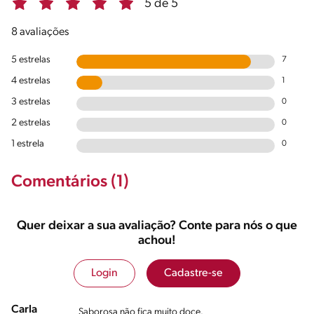
5 de 5
8 avaliações
5 estrelas
7
4 estrelas
1
3 estrelas
0
2 estrelas
0
1 estrela
0
Comentários (1)
Quer deixar a sua avaliação? Conte para nós o que
achou!
Login
Cadastre-se
Carla
Saborosa não fica muito doce.