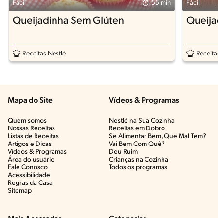
Fácil
55 min
Fácil
Queijadinha Sem Glúten
Queija
Receitas Nestlé
Receita
Mapa do Site
Vídeos & Programas​
Quem somos
Nestlé na Sua Cozinha
Nossas Receitas
Receitas em Dobro
Listas de Receitas​
Se Alimentar Bem, Que Mal Tem?​
Artigos e Dicas​
Vai Bem Com Quê?​
Vídeos & Programas​
Deu Ruim​
Área do usuário
Crianças na Cozinha​
Fale Conosco
Todos os programas
Acessibilidade
Regras da Casa
Sitemap