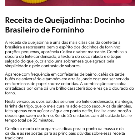
Receita de Queijadinha: Docinho
Brasileiro de Forninho
A receita de queijadinha é uma das mais clássicas da confeitaria
brasileira e representa bem o espírito dos docinhos de forninho:
porções pequenas, aparência rústica e sabor marcante. Combina a
doçura do leite condensado, a textura do coco ralado e o toque
salgado do queijo, criando uma sobremesa que agrada pela
simplicidade e pelo contraste de sabores.
Aparece com frequência em confeitarias de bairro, cafés da tarde,
bufês de aniversário e também em arraiás, onde costuma ser servida
em forminhas de papel xadrez coloridas. A combinação com calda
cristalizada por cima dá um brilho característico e realça o dourado do
forno.
Nesta versão, os ovos batidos se unem ao leite condensado, manteiga,
farinha de trigo, queijo meia cura ralado e coco seco. A calda simples,
feita apenas com açúcar e água em ponto de fio, finaliza cada porção
depois que saem do forno. Rende 25 unidades com dificuldade fácil e
tempo total de 55 minutos.
Confira o modo de preparo, as dicas para o ponto da massa e da
calda, e as respostas para as principais dúvidas sobre essa receita
tradicional.