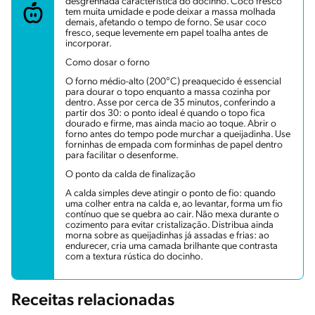
desgrenhada característica do docinho. Coco fresco
tem muita umidade e pode deixar a massa molhada
demais, afetando o tempo de forno. Se usar coco
fresco, seque levemente em papel toalha antes de
incorporar.
Como dosar o forno
O forno médio-alto (200°C) preaquecido é essencial
para dourar o topo enquanto a massa cozinha por
dentro. Asse por cerca de 35 minutos, conferindo a
partir dos 30: o ponto ideal é quando o topo fica
dourado e firme, mas ainda macio ao toque. Abrir o
forno antes do tempo pode murchar a queijadinha. Use
forninhas de empada com forminhas de papel dentro
para facilitar o desenforme.
O ponto da calda de finalização
A calda simples deve atingir o ponto de fio: quando
uma colher entra na calda e, ao levantar, forma um fio
contínuo que se quebra ao cair. Não mexa durante o
cozimento para evitar cristalização. Distribua ainda
morna sobre as queijadinhas já assadas e frias: ao
endurecer, cria uma camada brilhante que contrasta
com a textura rústica do docinho.
Receitas relacionadas