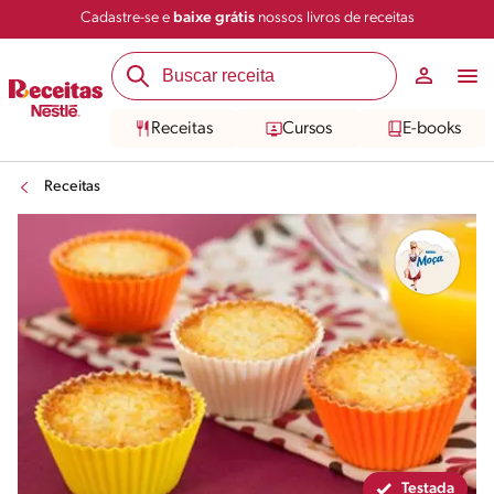
Cadastre-se e
baixe grátis
nossos livros de receitas
Compartilhar
Salvar
Receitas
Cursos
E-books
Receitas
Testada