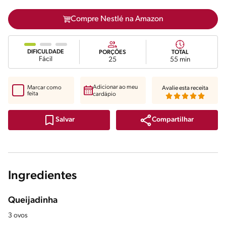
Compre Nestlé na Amazon
DIFICULDADE
PORÇÕES
TOTAL
Fácil
25
55 min
Adicionar ao meu
Marcar como
Avalie esta receita
feita
cardápio
Compartilhar
Salvar
Ingredientes
Queijadinha
3 ovos