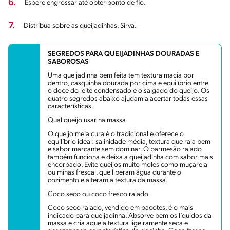
6.
Espere engrossar até obter ponto de fio.
7.
Distribua sobre as queijadinhas. Sirva.
SEGREDOS PARA QUEIJADINHAS DOURADAS E
SABOROSAS
Uma queijadinha bem feita tem textura macia por
dentro, casquinha dourada por cima e equilíbrio entre
o doce do leite condensado e o salgado do queijo. Os
quatro segredos abaixo ajudam a acertar todas essas
características.
Qual queijo usar na massa
O queijo meia cura é o tradicional e oferece o
equilíbrio ideal: salinidade média, textura que rala bem
e sabor marcante sem dominar. O parmesão ralado
também funciona e deixa a queijadinha com sabor mais
encorpado. Evite queijos muito moles como muçarela
ou minas frescal, que liberam água durante o
cozimento e alteram a textura da massa.
Coco seco ou coco fresco ralado
Coco seco ralado, vendido em pacotes, é o mais
indicado para queijadinha. Absorve bem os líquidos da
massa e cria aquela textura ligeiramente seca e