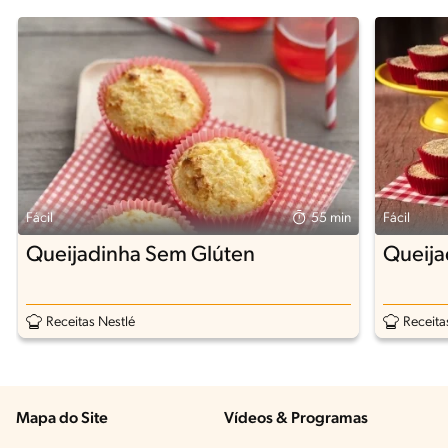
Fácil
55 min
Fácil
Queijadinha Sem Glúten
Queija
Receitas Nestlé
Receita
Mapa do Site
Vídeos & Programas​