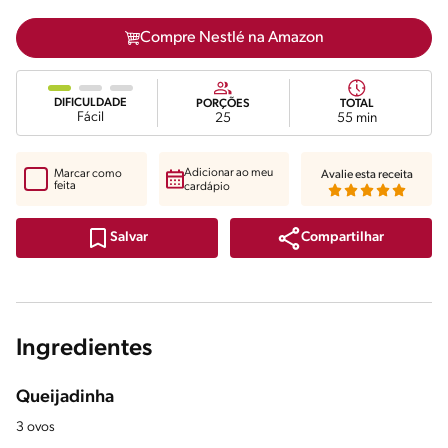
Compre Nestlé na Amazon
DIFICULDADE
PORÇÕES
TOTAL
Fácil
25
55 min
Adicionar ao meu
Marcar como
Avalie esta receita
feita
cardápio
Compartilhar
Salvar
Ingredientes
Queijadinha
3 ovos