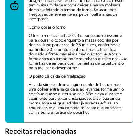
desgrenhada característica do docinho. Coco fresco
tem muita umidade e pode deixar a massa molhada
demais, afetando o tempo de forno. Se usar coco
fresco, seque levemente em papel toalha antes de
incorporar.
Como dosar o forno
O forno médio-alto (200°C) preaquecido é essencial
para dourar o topo enquanto a massa cozinha por
dentro. Asse por cerca de 35 minutos, conferindo a
partir dos 30: o ponto ideal é quando o topo fica
dourado e firme, mas ainda macio ao toque. Abrir o
forno antes do tempo pode murchar a queijadinha. Use
forninhas de empada com forminhas de papel dentro
para facilitar o desenforme.
O ponto da calda de finalização
A calda simples deve atingir o ponto de fio: quando
uma colher entra na calda e, ao levantar, forma um fio
contínuo que se quebra ao cair. Não mexa durante o
cozimento para evitar cristalização. Distribua ainda
morna sobre as queijadinhas já assadas e frias: ao
endurecer, cria uma camada brilhante que contrasta
com a textura rústica do docinho.
Receitas relacionadas