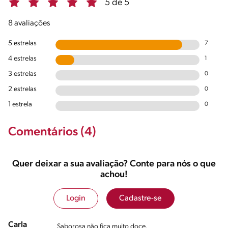
5 de 5
8 avaliações
5 estrelas
7
4 estrelas
1
3 estrelas
0
2 estrelas
0
1 estrela
0
Comentários (4)
Quer deixar a sua avaliação? Conte para nós o que
achou!
Login
Cadastre-se
Carla
Saborosa não fica muito doce.