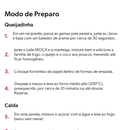
Modo de Preparo
Queijadinha
Em um recipiente, passe as gemas pela peneira, junte as claras
1.
e bata com um batedor de arame por cerca de 30 segundos.
Junte o Leite MOÇA e a manteiga, misture bem e adicione a
2.
farinha de trigo, o queijo e o coco aos poucos, mexendo até
ficar homogêneo.
3.
Coloque forminhas de papel dentro de formas de empada.
Despeje a massa e leve ao forno médio-alto (200°C),
4.
preaquecido, por cerca de 35 minutos ou até dourar.
Reserve.
Calda
Em uma panela, misture o açúcar com a água e leve ao fogo
5.
baixo sem mexer.