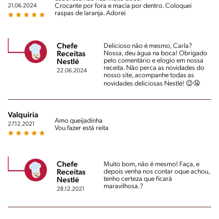
Crocante por fora e macia por dentro. Coloquei
21.06.2024
raspas de laranja. Adorei
Chefe
Delicioso não é mesmo, Carla?
Nossa, deu água na boca! Obrigado
Receitas
pelo comentário e elogio em nossa
Nestlé
receita. Não perca as novidades do
22.06.2024
nosso site, acompanhe todas as
novidades deliciosas Nestlé! 😉🤤
Valquiria
Amo queijadinha
27.12.2021
Vou fazer está reita
Chefe
Muito bom, não é mesmo! Faça, e
depois venha nos contar oque achou,
Receitas
tenho certeza que ficará
Nestlé
maravilhosa.?
28.12.2021