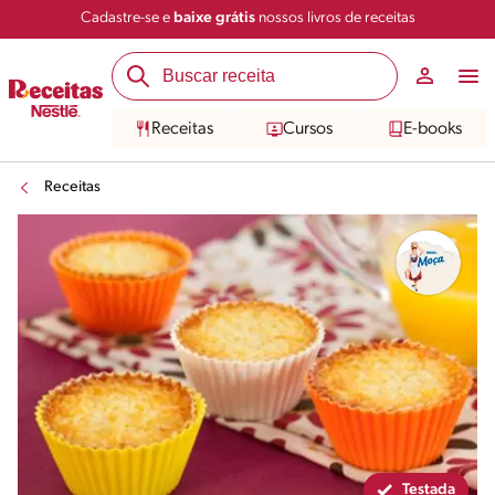
Cadastre-se e
baixe grátis
nossos livros de receitas
Compartilhar
Salvar
Receitas
Cursos
E-books
Receitas
Testada