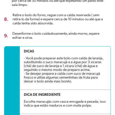
por cerca de 30 minutos ou até que espetando um palito este
saia limpo.
Retire o bolo do forno, regue com a calda reservada ( sem
8.
retira-lo da forma) e espere cerca de 10 minutos ou até que a
calda tenha sido absorvida.
Desenforme o bolo cuidadosamente, ainda morno, espere
9.
esfriar e sirva.
DICAS
- Você pode preparar este bolo com calda de laranja,
substituindo o suco maracujá e a água por 3 xícaras
(chá) de suco de laranja e 1 xícara (chá) de água e
seguindo o mesmo modo de preparo acima.
- Se desejar prepare a calda com suco de maracujá
fresco e utilize algumas sementinhas da fruta para
deixar o bolo ainda mais bonito.
DICA DE INGREDIENTE
Escolha maracujás com casca enrugada e pesada; isso
indica que estão maduros e com muita polpa.