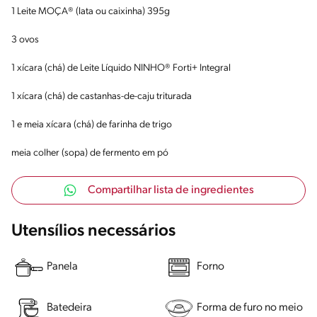
1 Leite MOÇA® (lata ou caixinha) 395g
3 ovos
1 xícara (chá) de Leite Líquido NINHO® Forti+ Integral
1 xícara (chá) de castanhas-de-caju triturada
1 e meia xícara (chá) de farinha de trigo
meia colher (sopa) de fermento em pó
Compartilhar lista de ingredientes
Utensílios necessários
Panela
Forno
Batedeira
Forma de furo no meio