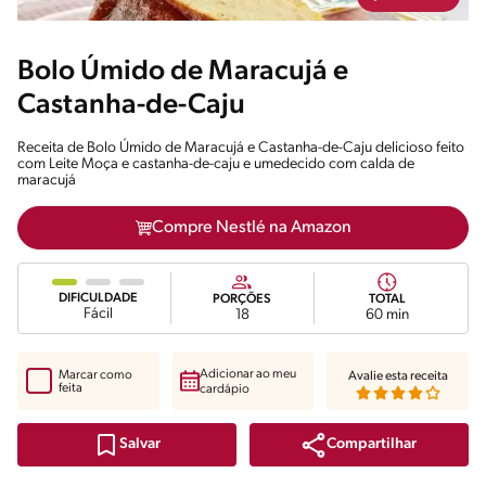
Bolo Úmido de Maracujá e
Castanha-de-Caju
Receita de Bolo Úmido de Maracujá e Castanha-de-Caju delicioso feito
com Leite Moça e castanha-de-caju e umedecido com calda de
maracujá
Compre Nestlé na Amazon
DIFICULDADE
PORÇÕES
TOTAL
Fácil
18
60 min
Adicionar ao meu
Marcar como
Avalie esta receita
feita
cardápio
Compartilhar
Salvar