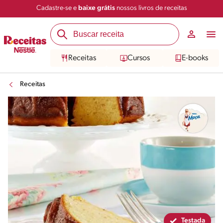
Cadastre-se e
baixe grátis
nossos livros de receitas
Compartilhar
Salvar
Receitas
Cursos
E-books
Receitas
Testada