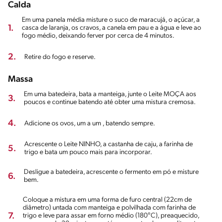
Calda
Em uma panela média misture o suco de maracujá, o açúcar, a
1.
casca de laranja, os cravos, a canela em pau e a água e leve ao
fogo médio, deixando ferver por cerca de 4 minutos.
2.
Retire do fogo e reserve.
Massa
Em uma batedeira, bata a manteiga, junte o Leite MOÇA aos
3.
poucos e continue batendo até obter uma mistura cremosa.
4.
Adicione os ovos, um a um , batendo sempre.
Acrescente o Leite NINHO, a castanha de caju, a farinha de
5.
trigo e bata um pouco mais para incorporar.
Desligue a batedeira, acrescente o fermento em pó e misture
6.
bem.
Coloque a mistura em uma forma de furo central (22cm de
diâmetro) untada com manteiga e polvilhada com farinha de
7.
trigo e leve para assar em forno médio (180°C), preaquecido,