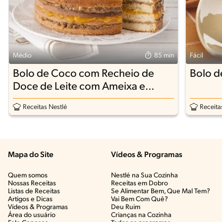
Médio
85 min
Fácil
Bolo de Coco com Recheio de
Bolo d
Doce de Leite com Ameixa e
Geleia de Damasco
Receitas Nestlé
Receita
Mapa do Site
Vídeos & Programas​
Quem somos
Nestlé na Sua Cozinha
Nossas Receitas
Receitas em Dobro
Listas de Receitas​
Se Alimentar Bem, Que Mal Tem?​
Artigos e Dicas​
Vai Bem Com Quê?​
Vídeos & Programas​
Deu Ruim​
Área do usuário
Crianças na Cozinha​