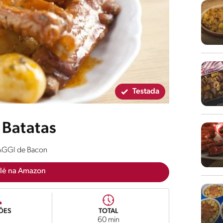
Testada
 Batatas
MAGGI de Bacon
lé na Amazon
ÕES
TOTAL
60 min