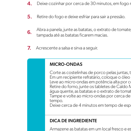
4.
Deixe cozinhar por cerca de 30 minutos, em fogo mé
5.
Retire do fogo e deixe esfriar para sair a pressão.
Abra a panela, junte as batatas, o extrato de tomat
6.
tampada até as batatas ficarem macias.
7.
Acrescente a salsa e sirva a seguir.
MICRO-ONDAS
Corte as costelinhas de porco pelas juntas,
Em um recipiente refratário, coloque o óleo 
Leve ao micro-ondas em potência alta por
Retire do forno, junte os tabletes de Caldo
água quente, as batatas e o extrato de toma
Tampe e volte ao micro-ondas por cerca de
tempo.
Deixe cerca de 4 minutos em tempo de espera
DICA DE INGREDIENTE
Armazene as batatas em um local fresco e e