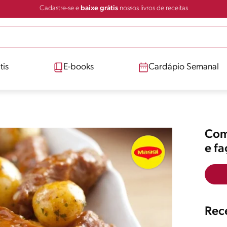
Cadastre-se e
baixe grátis
nossos livros de receitas
tis
E-books
Cardápio Semanal
Comp
e f
Rece