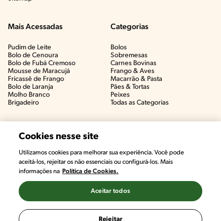
Mais Acessadas
Categorias
Pudim de Leite
Bolos
Bolo de Cenoura
Sobremesas
Bolo de Fubá Cremoso
Carnes Bovinas​
Mousse de Maracujá
Frango & Aves​
Fricassê de Frango
Macarrão & Pasta​
Bolo de Laranja
Pães & Tortas​
Molho Branco
Peixes
Brigadeiro
Todas as Categorias
Cookies nesse site
Utilizamos cookies para melhorar sua experiência. Você pode
aceitá-los, rejeitar os não essenciais ou configurá-los. Mais
informações na
Política de Cookies.
Aceitar todos
©2022, Nestlé. Marcas registradas por Societé des Produits Nestlé,
S.A. Vevey (Suiza)
Rejeitar