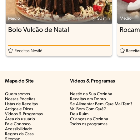
Médio
90 min
Médio
Bolo Vulcão de Natal
Rocamb
Receitas Nestlé
Receita
Mapa do Site
Vídeos & Programas​
Quem somos
Nestlé na Sua Cozinha
Nossas Receitas
Receitas em Dobro
Listas de Receitas​
Se Alimentar Bem, Que Mal Tem?​
Artigos e Dicas​
Vai Bem Com Quê?​
Vídeos & Programas​
Deu Ruim​
Área do usuário
Crianças na Cozinha​
Fale Conosco
Todos os programas
Acessibilidade
Regras da Casa
Sitemap