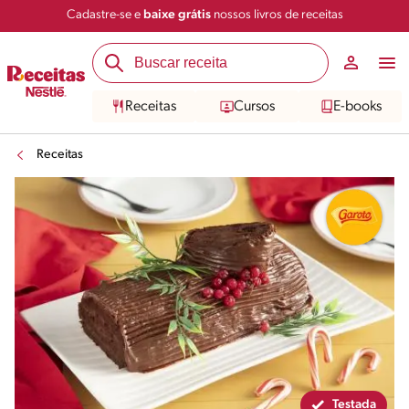
Cadastre-se e
baixe grátis
nossos livros de receitas
Compartilhar
Salvar
Receitas
Cursos
E-books
Receitas
Testada