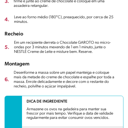
3.
firme e junte ao creme de chocolate e coloque em uma
assadeira retangular.
Leve ao forno médio (180°C), preaquecido, por cerca de 25
4.
minutos.
Recheio
Em um recipiente derreta o Chocolate GAROTO no micro-
5.
ondas por 3 minutos mexendo de 1 em 1 minuto, junte o
NESTLÉ Creme de Leite e misture bem. Reserve.
Montagem
Desenforme a massa sobre um papel manteiga e coloque
mais da metade do creme de chocolate e espalhe por toda a
6.
massa. Enrole delicadamente e decore com o restante do
recheio, polvilhe o açúcar impalpável.
DICA DE INGREDIENTE
Armazene os ovos na geladeira para manter sua
frescor por mais tempo. Verifique a data de validade
regularmente para evitar consumir ovos vencidos.