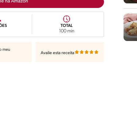
lé na Amazon
ÕES
TOTAL
100 min
ao meu
Avalie esta receita