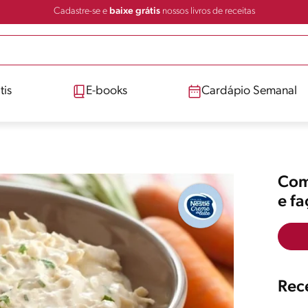
Cadastre-se e
baixe grátis
nossos livros de receitas
tis
E-books
Cardápio Semanal
Comp
e f
Rece