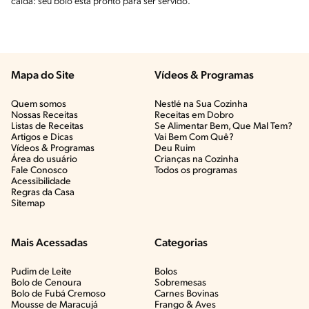
calda: seu bolo está pronto para ser servido.
Mapa do Site
Vídeos & Programas​
Quem somos
Nestlé na Sua Cozinha
Nossas Receitas
Receitas em Dobro
Listas de Receitas​
Se Alimentar Bem, Que Mal Tem?​
Artigos e Dicas​
Vai Bem Com Quê?​
Vídeos & Programas​
Deu Ruim​
Área do usuário
Crianças na Cozinha​
Fale Conosco
Todos os programas
Acessibilidade
Regras da Casa
Sitemap
Mais Acessadas
Categorias
Pudim de Leite
Bolos
Bolo de Cenoura
Sobremesas
Bolo de Fubá Cremoso
Carnes Bovinas​
Mousse de Maracujá
Frango & Aves​