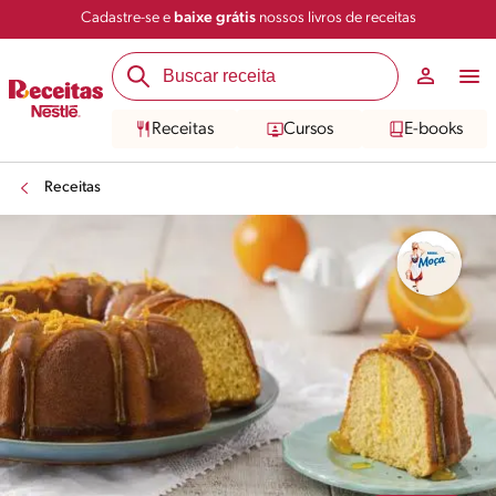
Cadastre-se e
baixe grátis
nossos livros de receitas
Compartilhar
Salvar
Receitas
Cursos
E-books
Receitas