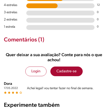
4 estrelas
12
3 estrelas
0
2 estrelas
0
1 estrela
0
Comentários (1)
Quer deixar a sua avaliação? Conte para nós o que
achou!
Login
Cadastre-se
Dora
Achei legal! vou tentar fazer no final de semana.
17.05.2022
Experimente também