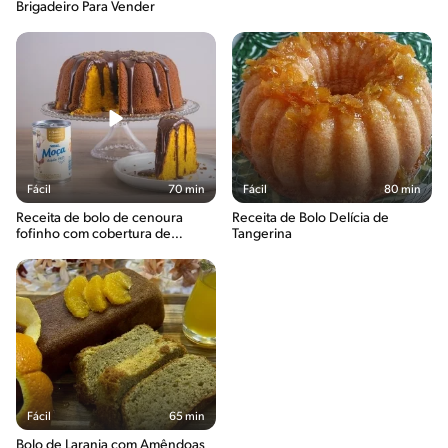
Brigadeiro Para Vender
Fácil
70 min
Fácil
80 min
Receita de bolo de cenoura
Receita de Bolo Delícia de
fofinho com cobertura de
Tangerina
brigadeiro
Fácil
65 min
Bolo de Laranja com Amêndoas