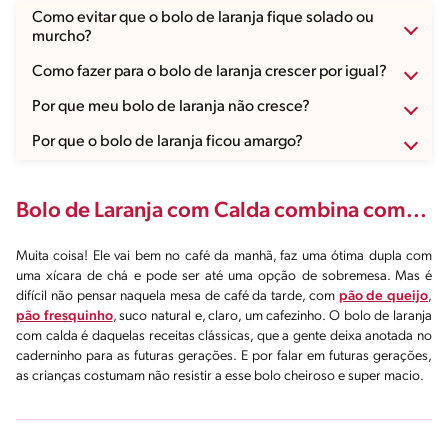
Como evitar que o bolo de laranja fique solado ou
murcho?
Para o bolo de laranja não solar, a dica é pré-aquecer o forno antes
Como fazer para o bolo de laranja crescer por igual?
de começar a fazer a receita e sempre deixar a temperatura
indicada no modo de preparo
, pois a temperatura muito alta assa a
Para o crescimento igual, o fogo do forno deve estar regulado –
Por que meu bolo de laranja não cresce?
superfície do bolo rapidamente, impedindo que ele cresça. Outra dica
porque pode acontecer de a chama estar mais forte de um lado do que
importante é não bater a massa demais: mexa apenas o suficiente para
do outro. Outro problema pode ser a grade, que pode estar colocada
É importante verificar se os ingredientes foram usados nas proporções
Por que o bolo de laranja ficou amargo?
que os ingredientes estejam incorporados. E para o bolo não murchar,
errada (torta), ou o fogão estar desnivelado.
indicadas e se o tamanho da forma é o recomendado. Pode acontecer
a dica é não abrir o forno nos primeiros 20 minutos (pelo menos).
de usar uma forma grande demais, dando a impressão de que o bolo
Para evitar isso, procure usar só a polpa da laranja na receita e
de laranja não cresceu.
maneirar nas raspas, se for usar. É que a casca da laranja tende mesmo
a amargar a massa e a calda.
Bolo de Laranja com Calda
combina com...
Muita coisa! Ele vai bem no café da manhã, faz uma ótima dupla com
uma xícara de chá e pode ser até uma opção de sobremesa. Mas é
difícil não pensar naquela mesa de café da tarde, com
pão de queijo
,
pão fresquinho
, suco natural e, claro, um cafezinho. O bolo de laranja
com calda é daquelas receitas clássicas, que a gente deixa anotada no
caderninho para as futuras gerações. E por falar em futuras gerações,
as crianças costumam não resistir a esse bolo cheiroso e super macio.