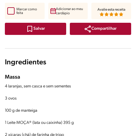
Adicionar ao meu
Marcar como
Avalie esta receita
feita
cardápio
Compartilhar
Salvar
Ingredientes
Massa
4 laranjas, sem casca e sem sementes
3 ovos
100 g de manteiga
1 Leite MOÇA® (lata ou caixinha) 395 g
2 xícaras (chá) de farinha de trigo