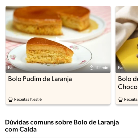
Fácil
112 min
Fácil
Bolo Pudim de Laranja
Bolo d
Chocol
Canec
Receitas Nestlé
Receita
Dúvidas comuns sobre Bolo de Laranja
com Calda